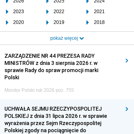
2026
2025
2024
2023
2022
2021
2020
2019
2018
2017
2016
2015
pokaż więcej
2014
2013
2012
2011
2010
2009
ZARZĄDZENIE NR 44 PREZESA RADY
MINISTRÓW z dnia 3 sierpnia 2026 r. w
2008
2007
2006
sprawie Rady do spraw promocji marki
2005
2004
2003
Polski
2002
2001
2000
Monitor Polski rok 2026 poz. 755
1999
1998
1997
UCHWAŁA SEJMU RZECZYPOSPOLITEJ
1996
1995
1994
POLSKIEJ z dnia 31 lipca 2026 r. w sprawie
1993
1992
1991
wyrażenia przez Sejm Rzeczypospolitej
Polskiej zgody na pociągnięcie do
1990
1989
1988