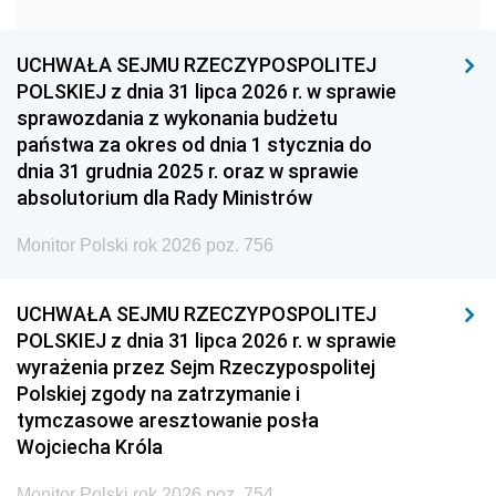
1951
1950
1949
1948
1947
1946
UCHWAŁA SEJMU RZECZYPOSPOLITEJ
1939
1938
1937
POLSKIEJ z dnia 31 lipca 2026 r. w sprawie
sprawozdania z wykonania budżetu
1936
1930
państwa za okres od dnia 1 stycznia do
dnia 31 grudnia 2025 r. oraz w sprawie
absolutorium dla Rady Ministrów
Monitor Polski rok 2026 poz. 756
UCHWAŁA SEJMU RZECZYPOSPOLITEJ
POLSKIEJ z dnia 31 lipca 2026 r. w sprawie
wyrażenia przez Sejm Rzeczypospolitej
Polskiej zgody na zatrzymanie i
tymczasowe aresztowanie posła
Wojciecha Króla
Monitor Polski rok 2026 poz. 754