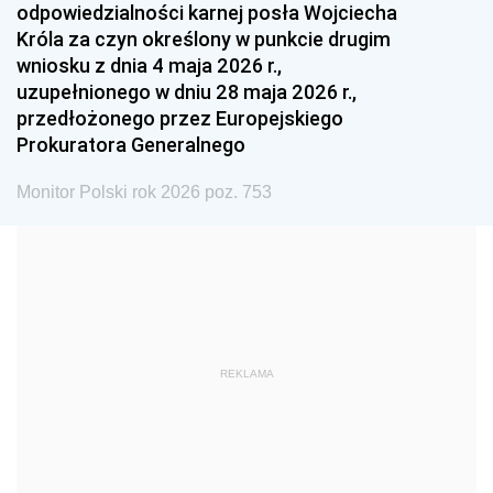
odpowiedzialności karnej posła Wojciecha
1987
1986
1985
Króla za czyn określony w punkcie drugim
wniosku z dnia 4 maja 2026 r.,
1984
1983
1982
uzupełnionego w dniu 28 maja 2026 r.,
1981
1980
1979
przedłożonego przez Europejskiego
Prokuratora Generalnego
1978
1977
1976
1975
1974
1973
Monitor Polski rok 2026 poz. 753
1972
1971
1970
1969
1968
1967
1966
1965
1964
1963
1962
1961
REKLAMA
1960
1959
1958
1957
1956
1955
1954
1953
1952