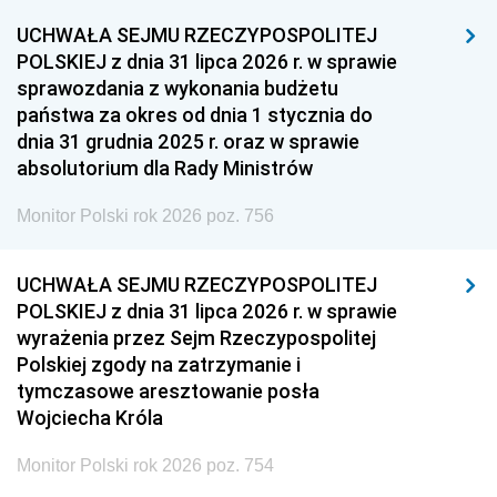
1948
1947
1946
UCHWAŁA SEJMU RZECZYPOSPOLITEJ
1939
1938
1937
POLSKIEJ z dnia 31 lipca 2026 r. w sprawie
sprawozdania z wykonania budżetu
1936
1930
państwa za okres od dnia 1 stycznia do
dnia 31 grudnia 2025 r. oraz w sprawie
absolutorium dla Rady Ministrów
Monitor Polski rok 2026 poz. 756
UCHWAŁA SEJMU RZECZYPOSPOLITEJ
POLSKIEJ z dnia 31 lipca 2026 r. w sprawie
wyrażenia przez Sejm Rzeczypospolitej
Polskiej zgody na zatrzymanie i
tymczasowe aresztowanie posła
Wojciecha Króla
Monitor Polski rok 2026 poz. 754