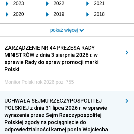
2023
2022
2021
2020
2019
2018
2017
2016
2015
pokaż więcej
2014
2013
2012
2011
2010
2009
ZARZĄDZENIE NR 44 PREZESA RADY
MINISTRÓW z dnia 3 sierpnia 2026 r. w
2008
2007
2006
sprawie Rady do spraw promocji marki
2005
2004
2003
Polski
2002
2001
2000
Monitor Polski rok 2026 poz. 755
1999
1998
1997
UCHWAŁA SEJMU RZECZYPOSPOLITEJ
1996
1995
1994
POLSKIEJ z dnia 31 lipca 2026 r. w sprawie
1993
1992
1991
wyrażenia przez Sejm Rzeczypospolitej
Polskiej zgody na pociągnięcie do
1990
1989
1988
odpowiedzialności karnej posła Wojciecha
1987
1986
1985