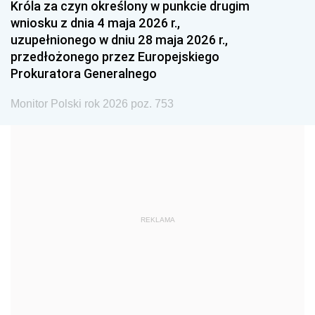
Króla za czyn określony w punkcie drugim
wniosku z dnia 4 maja 2026 r.,
1984
1983
1982
uzupełnionego w dniu 28 maja 2026 r.,
1981
1980
1979
przedłożonego przez Europejskiego
Prokuratora Generalnego
1978
1977
1976
1975
1974
1973
Monitor Polski rok 2026 poz. 753
1972
1971
1970
1969
1968
1967
1966
1965
1964
1963
1962
1961
REKLAMA
1960
1959
1958
1957
1956
1955
1954
1953
1952
1951
1950
1949