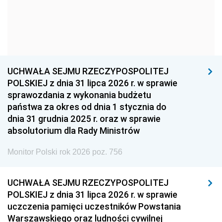
1966
1965
1964
1963
1962
1961
1960
1959
1958
1957
1956
1955
UCHWAŁA SEJMU RZECZYPOSPOLITEJ
1954
1953
1952
POLSKIEJ z dnia 31 lipca 2026 r. w sprawie
1951
1950
1949
sprawozdania z wykonania budżetu
państwa za okres od dnia 1 stycznia do
1948
1947
1946
dnia 31 grudnia 2025 r. oraz w sprawie
1939
1938
1937
absolutorium dla Rady Ministrów
1936
1930
Monitor Polski rok 2026 poz. 756
UCHWAŁA SEJMU RZECZYPOSPOLITEJ
POLSKIEJ z dnia 31 lipca 2026 r. w sprawie
uczczenia pamięci uczestników Powstania
Warszawskiego oraz ludności cywilnej