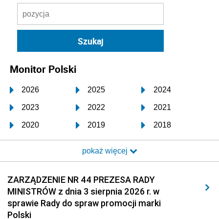
Monitor Polski
2026
2025
2024
2023
2022
2021
2020
2019
2018
2017
2016
2015
pokaż więcej
2014
2013
2012
2011
2010
2009
ZARZĄDZENIE NR 44 PREZESA RADY
MINISTRÓW z dnia 3 sierpnia 2026 r. w
2008
2007
2006
sprawie Rady do spraw promocji marki
2005
2004
2003
Polski