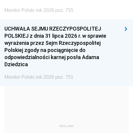
2002
2001
2000
Monitor Polski rok 2026 poz. 755
1999
1998
1997
UCHWAŁA SEJMU RZECZYPOSPOLITEJ
1996
1995
1994
POLSKIEJ z dnia 31 lipca 2026 r. w sprawie
1993
1992
1991
wyrażenia przez Sejm Rzeczypospolitej
Polskiej zgody na pociągnięcie do
1990
1989
1988
odpowiedzialności karnej posła Adama
1987
1986
1985
Dziedzica
1984
1983
1982
Monitor Polski rok 2026 poz. 751
1981
1980
1979
1978
1977
1976
1975
1974
1973
1972
1971
1970
1969
1968
1967
REKLAMA