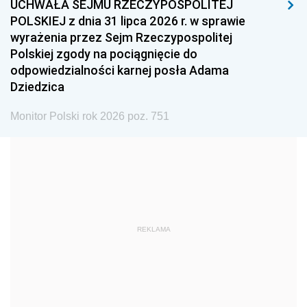
UCHWAŁA SEJMU RZECZYPOSPOLITEJ
1996
1995
1994
POLSKIEJ z dnia 31 lipca 2026 r. w sprawie
1993
1992
1991
wyrażenia przez Sejm Rzeczypospolitej
Polskiej zgody na pociągnięcie do
1990
1989
1988
odpowiedzialności karnej posła Adama
1987
1986
1985
Dziedzica
1984
1983
1982
Monitor Polski rok 2026 poz. 751
1981
1980
1979
1978
1977
1976
1975
1974
1973
1972
1971
1970
1969
1968
1967
REKLAMA
1966
1965
1964
1963
1962
1961
1960
1959
1958