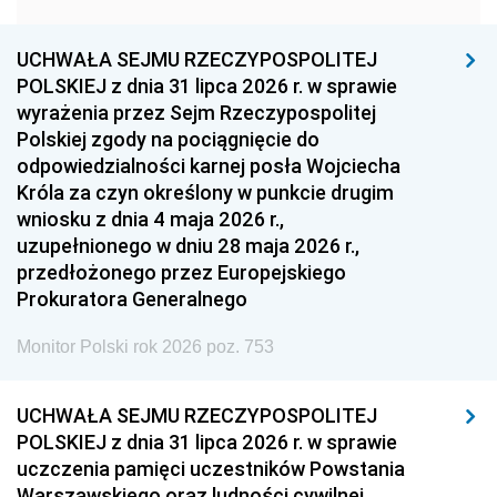
1957
1956
1955
UCHWAŁA SEJMU RZECZYPOSPOLITEJ
1954
1953
1952
POLSKIEJ z dnia 31 lipca 2026 r. w sprawie
1951
1950
1949
wyrażenia przez Sejm Rzeczypospolitej
Polskiej zgody na pociągnięcie do
1948
1947
1946
odpowiedzialności karnej posła Wojciecha
1939
1938
1937
Króla za czyn określony w punkcie drugim
wniosku z dnia 4 maja 2026 r.,
1936
1930
uzupełnionego w dniu 28 maja 2026 r.,
przedłożonego przez Europejskiego
Prokuratora Generalnego
Monitor Polski rok 2026 poz. 753
UCHWAŁA SEJMU RZECZYPOSPOLITEJ
POLSKIEJ z dnia 31 lipca 2026 r. w sprawie
uczczenia pamięci uczestników Powstania
Warszawskiego oraz ludności cywilnej