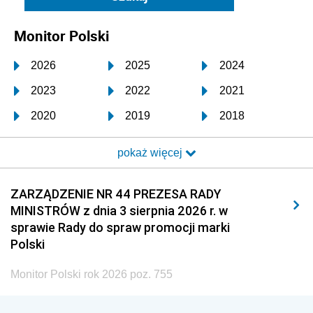
Monitor Polski
2026
2025
2024
2023
2022
2021
2020
2019
2018
2017
2016
2015
pokaż więcej
2014
2013
2012
2011
2010
2009
ZARZĄDZENIE NR 44 PREZESA RADY
MINISTRÓW z dnia 3 sierpnia 2026 r. w
2008
2007
2006
sprawie Rady do spraw promocji marki
2005
2004
2003
Polski
2002
2001
2000
Monitor Polski rok 2026 poz. 755
1999
1998
1997