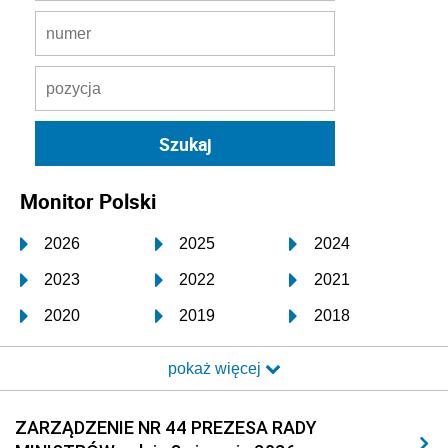
Monitor Polski
2026
2025
2024
2023
2022
2021
2020
2019
2018
2017
2016
2015
pokaż więcej
2014
2013
2012
2011
2010
2009
ZARZĄDZENIE NR 44 PREZESA RADY