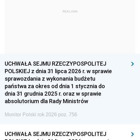
1969
1968
1967
REKLAMA
1966
1965
1964
1963
1962
1961
1960
1959
1958
1957
1956
1955
UCHWAŁA SEJMU RZECZYPOSPOLITEJ
1954
1953
1952
POLSKIEJ z dnia 31 lipca 2026 r. w sprawie
1951
1950
1949
sprawozdania z wykonania budżetu
państwa za okres od dnia 1 stycznia do
1948
1947
1946
dnia 31 grudnia 2025 r. oraz w sprawie
1939
1938
1937
absolutorium dla Rady Ministrów
1936
1930
Monitor Polski rok 2026 poz. 756
UCHWAŁA SEJMU RZECZYPOSPOLITEJ