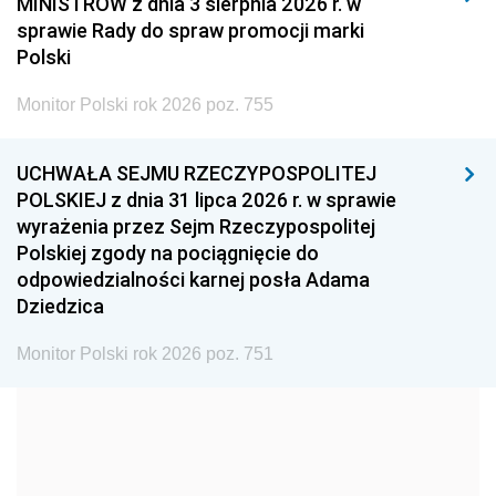
MINISTRÓW z dnia 3 sierpnia 2026 r. w
2008
2007
2006
sprawie Rady do spraw promocji marki
2005
2004
2003
Polski
2002
2001
2000
Monitor Polski rok 2026 poz. 755
1999
1998
1997
UCHWAŁA SEJMU RZECZYPOSPOLITEJ
1996
1995
1994
POLSKIEJ z dnia 31 lipca 2026 r. w sprawie
1993
1992
1991
wyrażenia przez Sejm Rzeczypospolitej
Polskiej zgody na pociągnięcie do
1990
1989
1988
odpowiedzialności karnej posła Adama
1987
1986
1985
Dziedzica
1984
1983
1982
Monitor Polski rok 2026 poz. 751
1981
1980
1979
1978
1977
1976
1975
1974
1973
1972
1971
1970