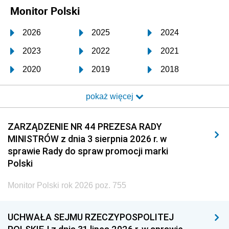
Monitor Polski
2026
2025
2024
2023
2022
2021
2020
2019
2018
2017
2016
2015
pokaż więcej
2014
2013
2012
2011
2010
2009
ZARZĄDZENIE NR 44 PREZESA RADY
MINISTRÓW z dnia 3 sierpnia 2026 r. w
2008
2007
2006
sprawie Rady do spraw promocji marki
2005
2004
2003
Polski
2002
2001
2000
Monitor Polski rok 2026 poz. 755
1999
1998
1997
UCHWAŁA SEJMU RZECZYPOSPOLITEJ
1996
1995
1994