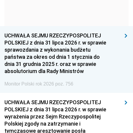
1954
1953
1952
1951
1950
1949
1948
1947
1946
UCHWAŁA SEJMU RZECZYPOSPOLITEJ
1939
1938
1937
POLSKIEJ z dnia 31 lipca 2026 r. w sprawie
sprawozdania z wykonania budżetu
1936
1930
państwa za okres od dnia 1 stycznia do
dnia 31 grudnia 2025 r. oraz w sprawie
absolutorium dla Rady Ministrów
Monitor Polski rok 2026 poz. 756
UCHWAŁA SEJMU RZECZYPOSPOLITEJ
POLSKIEJ z dnia 31 lipca 2026 r. w sprawie
wyrażenia przez Sejm Rzeczypospolitej
Polskiej zgody na zatrzymanie i
tymczasowe aresztowanie posła