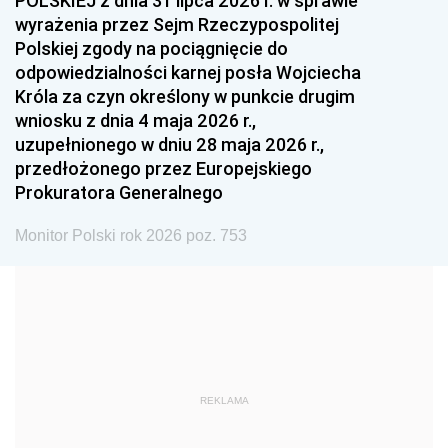
POLSKIEJ z dnia 31 lipca 2026 r. w sprawie
1993
1992
1991
wyrażenia przez Sejm Rzeczypospolitej
Polskiej zgody na pociągnięcie do
1990
1989
1988
odpowiedzialności karnej posła Wojciecha
1987
1986
1985
Króla za czyn określony w punkcie drugim
wniosku z dnia 4 maja 2026 r.,
1984
1983
1982
uzupełnionego w dniu 28 maja 2026 r.,
1981
1980
1979
przedłożonego przez Europejskiego
Prokuratora Generalnego
1978
1977
1976
1975
1974
1973
Monitor Polski rok 2026 poz. 753
1972
1971
1970
1969
1968
1967
1966
1965
1964
1963
1962
1961
REKLAMA
1960
1959
1958
1957
1956
1955