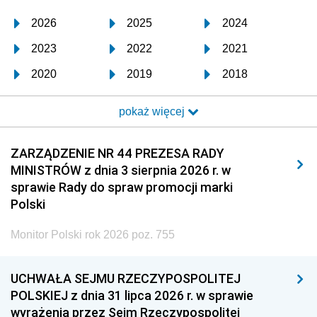
2026
2025
2024
2023
2022
2021
2020
2019
2018
2017
2016
2015
pokaż więcej
2014
2013
2012
2011
2010
2009
ZARZĄDZENIE NR 44 PREZESA RADY
MINISTRÓW z dnia 3 sierpnia 2026 r. w
2008
2007
2006
sprawie Rady do spraw promocji marki
2005
2004
2003
Polski
2002
2001
2000
Monitor Polski rok 2026 poz. 755
1999
1998
1997
UCHWAŁA SEJMU RZECZYPOSPOLITEJ
1996
1995
1994
POLSKIEJ z dnia 31 lipca 2026 r. w sprawie
1993
1992
1991
wyrażenia przez Sejm Rzeczypospolitej