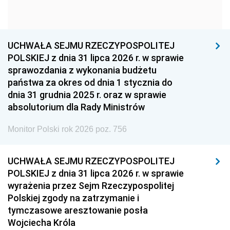
1954
1953
1952
1951
1950
1949
1948
1947
1946
UCHWAŁA SEJMU RZECZYPOSPOLITEJ
1939
1938
1937
POLSKIEJ z dnia 31 lipca 2026 r. w sprawie
sprawozdania z wykonania budżetu
1936
1930
państwa za okres od dnia 1 stycznia do
dnia 31 grudnia 2025 r. oraz w sprawie
absolutorium dla Rady Ministrów
Monitor Polski rok 2026 poz. 756
UCHWAŁA SEJMU RZECZYPOSPOLITEJ
POLSKIEJ z dnia 31 lipca 2026 r. w sprawie
wyrażenia przez Sejm Rzeczypospolitej
Polskiej zgody na zatrzymanie i
tymczasowe aresztowanie posła
Wojciecha Króla