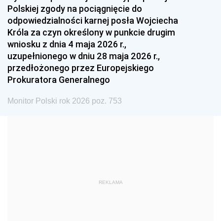
Polskiej zgody na pociągnięcie do
1990
1989
1988
odpowiedzialności karnej posła Wojciecha
1987
1986
1985
Króla za czyn określony w punkcie drugim
wniosku z dnia 4 maja 2026 r.,
1984
1983
1982
uzupełnionego w dniu 28 maja 2026 r.,
1981
1980
1979
przedłożonego przez Europejskiego
Prokuratora Generalnego
1978
1977
1976
1975
1974
1973
Monitor Polski rok 2026 poz. 753
1972
1971
1970
1969
1968
1967
1966
1965
1964
1963
1962
1961
REKLAMA
1960
1959
1958
1957
1956
1955