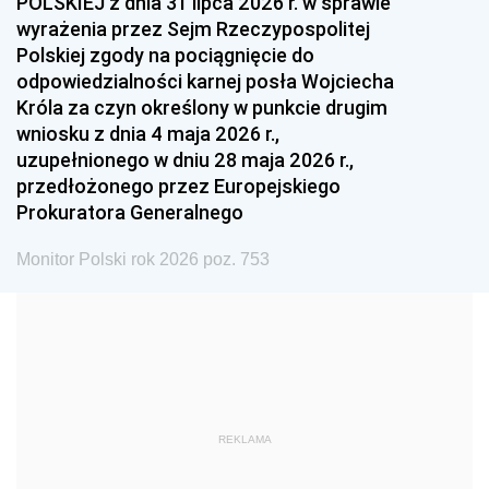
POLSKIEJ z dnia 31 lipca 2026 r. w sprawie
1993
1992
1991
wyrażenia przez Sejm Rzeczypospolitej
Polskiej zgody na pociągnięcie do
1990
1989
1988
odpowiedzialności karnej posła Wojciecha
1987
1986
1985
Króla za czyn określony w punkcie drugim
wniosku z dnia 4 maja 2026 r.,
1984
1983
1982
uzupełnionego w dniu 28 maja 2026 r.,
1981
1980
1979
przedłożonego przez Europejskiego
Prokuratora Generalnego
1978
1977
1976
1975
1974
1973
Monitor Polski rok 2026 poz. 753
1972
1971
1970
1969
1968
1967
1966
1965
1964
1963
1962
1961
REKLAMA
1960
1959
1958
1957
1956
1955