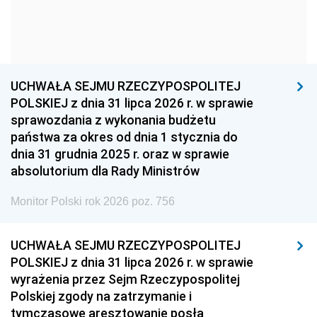
1954
1953
1952
1951
1950
1949
1948
1947
1946
UCHWAŁA SEJMU RZECZYPOSPOLITEJ
1939
1938
1937
POLSKIEJ z dnia 31 lipca 2026 r. w sprawie
sprawozdania z wykonania budżetu
1936
1930
państwa za okres od dnia 1 stycznia do
dnia 31 grudnia 2025 r. oraz w sprawie
absolutorium dla Rady Ministrów
Monitor Polski rok 2026 poz. 756
UCHWAŁA SEJMU RZECZYPOSPOLITEJ
POLSKIEJ z dnia 31 lipca 2026 r. w sprawie
wyrażenia przez Sejm Rzeczypospolitej
Polskiej zgody na zatrzymanie i
tymczasowe aresztowanie posła