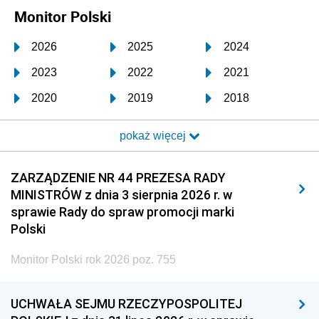
Monitor Polski
2026
2025
2024
2023
2022
2021
2020
2019
2018
2017
2016
2015
pokaż więcej
2014
2013
2012
2011
2010
2009
ZARZĄDZENIE NR 44 PREZESA RADY
MINISTRÓW z dnia 3 sierpnia 2026 r. w
2008
2007
2006
sprawie Rady do spraw promocji marki
2005
2004
2003
Polski
2002
2001
2000
Monitor Polski rok 2026 poz. 755
1999
1998
1997
UCHWAŁA SEJMU RZECZYPOSPOLITEJ
1996
1995
1994