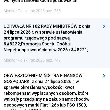
wolnych stanowiskach sędziowskich
Monitor Polski rok 2026 poz. 735
UCHWAŁA NR 162 RADY MINISTRÓW z dnia
24 lipca 2026 r. w sprawie ustanowienia
programu rządowego pod nazwą
&#8222;Promocja Sportu Osób z
Niepełnosprawnościami w 2026 r.&#8221;
Monitor Polski rok 2026 poz. 749
OBWIESZCZENIE MINISTRA FINANSÓW I
GOSPODARKI z dnia 24 lipca 2026 r. w
sprawie określenia wysokości kwot
rekompensat wypłacanych osobom, które
wniosły przedpłaty na zakup samochodów
osobowych marki Fiat 126p lub FSO 1500,