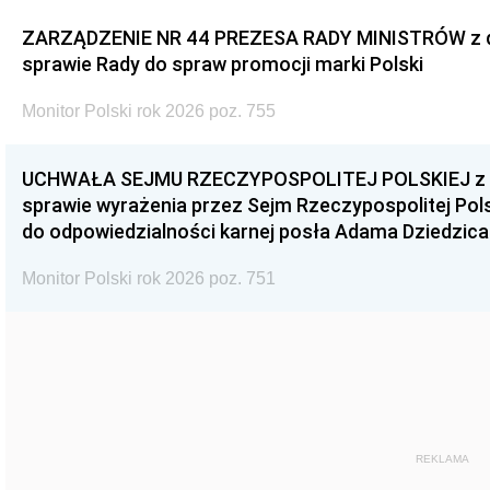
ZARZĄDZENIE NR 44 PREZESA RADY MINISTRÓW z dnia
sprawie Rady do spraw promocji marki Polski
Monitor Polski rok 2026 poz. 755
UCHWAŁA SEJMU RZECZYPOSPOLITEJ POLSKIEJ z dnia
sprawie wyrażenia przez Sejm Rzeczypospolitej Pols
do odpowiedzialności karnej posła Adama Dziedzica
Monitor Polski rok 2026 poz. 751
REKLAMA