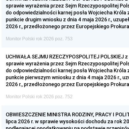
sprawie wyrażenia przez Sejm Rzeczypospolitej Pols
do odpowiedzialności karnej posła Wojciecha Króla 
punkcie drugim wniosku z dnia 4 maja 2026 r., uzupe
2026 r., przedłożonego przez Europejskiego Prokur
Monitor Polski rok 2026 poz. 753
UCHWAŁA SEJMU RZECZYPOSPOLITEJ POLSKIEJ z dnia
sprawie wyrażenia przez Sejm Rzeczypospolitej Pols
do odpowiedzialności karnej posła Wojciecha Króla 
punkcie pierwszym wniosku z dnia 4 maja 2026 r., u
2026 r., przedłożonego przez Europejskiego Prokur
Monitor Polski rok 2026 poz. 752
OBWIESZCZENIE MINISTRA RODZINY, PRACY I POLIT
lipca 2026 r. w sprawie wysokości dochodu za rok 20
podlegającej opodatkowaniu na podstawie przepis