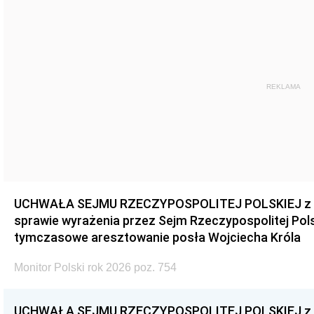
REKLAMA
UCHWAŁA SEJMU RZECZYPOSPOLITEJ POLSKIEJ z dnia
sprawie wyrażenia przez Sejm Rzeczypospolitej Pols
tymczasowe aresztowanie posła Wojciecha Króla
Monitor Polski rok 2026 poz. 754
UCHWAŁA SEJMU RZECZYPOSPOLITEJ POLSKIEJ z dnia