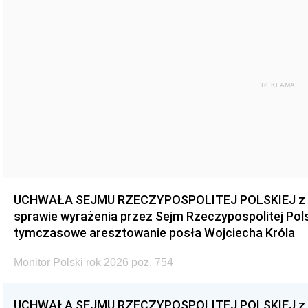
REKLAMA
UCHWAŁA SEJMU RZECZYPOSPOLITEJ POLSKIEJ z dnia
sprawie wyrażenia przez Sejm Rzeczypospolitej Pols
tymczasowe aresztowanie posła Wojciecha Króla
Monitor Polski rok 2026 poz. 754
UCHWAŁA SEJMU RZECZYPOSPOLITEJ POLSKIEJ z dnia