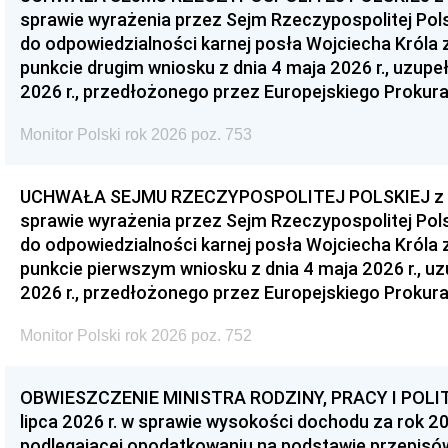
sprawie wyrażenia przez Sejm Rzeczypospolitej Pols
do odpowiedzialności karnej posła Wojciecha Króla 
punkcie drugim wniosku z dnia 4 maja 2026 r., uzupe
2026 r., przedłożonego przez Europejskiego Prokur
Monitor Polski rok 2026 poz. 753
UCHWAŁA SEJMU RZECZYPOSPOLITEJ POLSKIEJ z dnia
sprawie wyrażenia przez Sejm Rzeczypospolitej Pols
do odpowiedzialności karnej posła Wojciecha Króla 
punkcie pierwszym wniosku z dnia 4 maja 2026 r., u
2026 r., przedłożonego przez Europejskiego Prokur
Monitor Polski rok 2026 poz. 752
OBWIESZCZENIE MINISTRA RODZINY, PRACY I POLIT
lipca 2026 r. w sprawie wysokości dochodu za rok 20
podlegającej opodatkowaniu na podstawie przepis