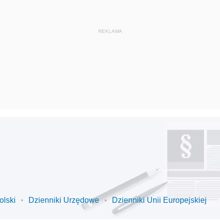
olski
Dzienniki Urzędowe
Dzienniki Unii Europejskiej