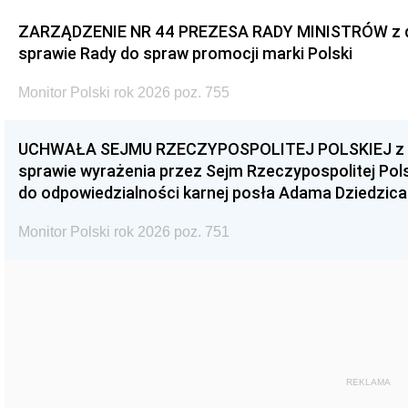
ZARZĄDZENIE NR 44 PREZESA RADY MINISTRÓW z dnia
sprawie Rady do spraw promocji marki Polski
Monitor Polski rok 2026 poz. 755
UCHWAŁA SEJMU RZECZYPOSPOLITEJ POLSKIEJ z dnia
sprawie wyrażenia przez Sejm Rzeczypospolitej Pols
do odpowiedzialności karnej posła Adama Dziedzica
Monitor Polski rok 2026 poz. 751
REKLAMA