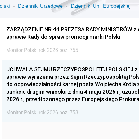
olski
Dzienniki Urzędowe
Dzienniki Unii Europejskiej
ZARZĄDZENIE NR 44 PREZESA RADY MINISTRÓW z dnia
sprawie Rady do spraw promocji marki Polski
Monitor Polski rok 2026 poz. 755
UCHWAŁA SEJMU RZECZYPOSPOLITEJ POLSKIEJ z dnia
sprawie wyrażenia przez Sejm Rzeczypospolitej Pols
do odpowiedzialności karnej posła Wojciecha Króla 
punkcie drugim wniosku z dnia 4 maja 2026 r., uzupe
2026 r., przedłożonego przez Europejskiego Prokur
Monitor Polski rok 2026 poz. 753