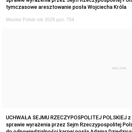
tymczasowe aresztowanie posła Wojciecha Króla
Monitor Polski rok 2026 poz. 754
REKLAMA
UCHWAŁA SEJMU RZECZYPOSPOLITEJ POLSKIEJ z dnia
sprawie wyrażenia przez Sejm Rzeczypospolitej Pols
do odpowiedzialności karnej posła Adama Dziedzica