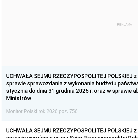
REKLAMA
UCHWAŁA SEJMU RZECZYPOSPOLITEJ POLSKIEJ z dnia
sprawie sprawozdania z wykonania budżetu państwa 
stycznia do dnia 31 grudnia 2025 r. oraz w sprawie 
Ministrów
Monitor Polski rok 2026 poz. 756
UCHWAŁA SEJMU RZECZYPOSPOLITEJ POLSKIEJ z dnia
sprawie wyrażenia przez Sejm Rzeczypospolitej Pols