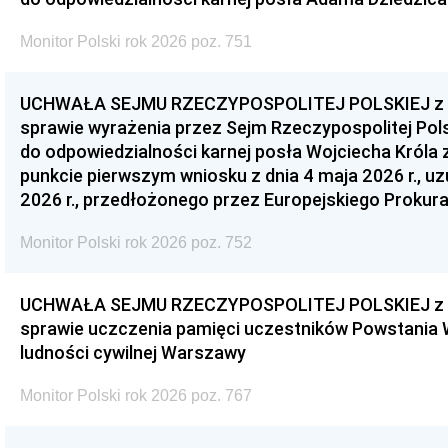
Monitor Polski rok 2026 poz. 751
UCHWAŁA SEJMU RZECZYPOSPOLITEJ POLSKIEJ z dnia
sprawie wyrażenia przez Sejm Rzeczypospolitej Pols
do odpowiedzialności karnej posła Wojciecha Króla 
punkcie pierwszym wniosku z dnia 4 maja 2026 r., u
2026 r., przedłożonego przez Europejskiego Prokur
Monitor Polski rok 2026 poz. 752
UCHWAŁA SEJMU RZECZYPOSPOLITEJ POLSKIEJ z dnia
sprawie uczczenia pamięci uczestników Powstania
ludności cywilnej Warszawy
Monitor Polski rok 2026 poz. 767