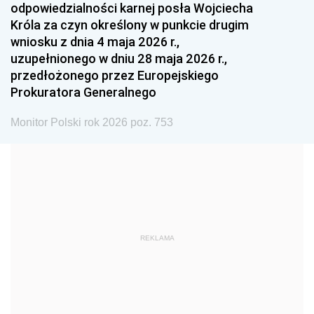
odpowiedzialności karnej posła Wojciecha
1987
1986
1985
Króla za czyn określony w punkcie drugim
wniosku z dnia 4 maja 2026 r.,
1984
1983
1982
uzupełnionego w dniu 28 maja 2026 r.,
1981
1980
1979
przedłożonego przez Europejskiego
Prokuratora Generalnego
1978
1977
1976
1975
1974
1973
Monitor Polski rok 2026 poz. 753
1972
1971
1970
1969
1968
1967
1966
1965
1964
1963
1962
1961
REKLAMA
1960
1959
1958
1957
1956
1955
1954
1953
1952