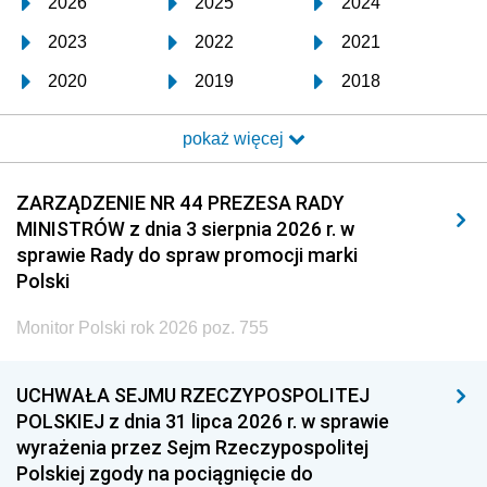
2026
2025
2024
2023
2022
2021
2020
2019
2018
2017
2016
2015
pokaż więcej
2014
2013
2012
2011
2010
2009
ZARZĄDZENIE NR 44 PREZESA RADY
MINISTRÓW z dnia 3 sierpnia 2026 r. w
2008
2007
2006
sprawie Rady do spraw promocji marki
2005
2004
2003
Polski
2002
2001
2000
Monitor Polski rok 2026 poz. 755
1999
1998
1997
UCHWAŁA SEJMU RZECZYPOSPOLITEJ
1996
1995
1994
POLSKIEJ z dnia 31 lipca 2026 r. w sprawie
1993
1992
1991
wyrażenia przez Sejm Rzeczypospolitej
Polskiej zgody na pociągnięcie do
1990
1989
1988