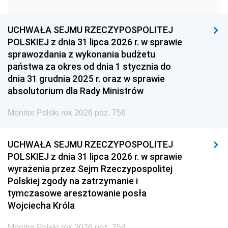
1951
1950
1949
1948
1947
1946
UCHWAŁA SEJMU RZECZYPOSPOLITEJ
1939
1938
1937
POLSKIEJ z dnia 31 lipca 2026 r. w sprawie
sprawozdania z wykonania budżetu
1936
1930
państwa za okres od dnia 1 stycznia do
dnia 31 grudnia 2025 r. oraz w sprawie
absolutorium dla Rady Ministrów
Monitor Polski rok 2026 poz. 756
UCHWAŁA SEJMU RZECZYPOSPOLITEJ
POLSKIEJ z dnia 31 lipca 2026 r. w sprawie
wyrażenia przez Sejm Rzeczypospolitej
Polskiej zgody na zatrzymanie i
tymczasowe aresztowanie posła
Wojciecha Króla
Monitor Polski rok 2026 poz. 754