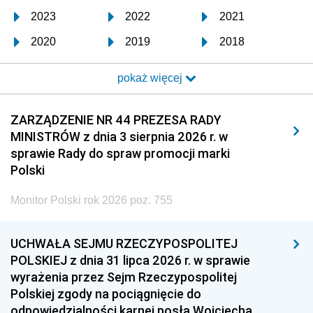
2023
2022
2021
2020
2019
2018
2017
2016
2015
pokaż więcej
2014
2013
2012
2011
2010
2009
ZARZĄDZENIE NR 44 PREZESA RADY
MINISTRÓW z dnia 3 sierpnia 2026 r. w
2008
2007
2006
sprawie Rady do spraw promocji marki
2005
2004
2003
Polski
2002
2001
2000
Monitor Polski rok 2026 poz. 755
1999
1998
1997
UCHWAŁA SEJMU RZECZYPOSPOLITEJ
1996
1995
1994
POLSKIEJ z dnia 31 lipca 2026 r. w sprawie
1993
1992
1991
wyrażenia przez Sejm Rzeczypospolitej
Polskiej zgody na pociągnięcie do
1990
1989
1988
odpowiedzialności karnej posła Wojciecha