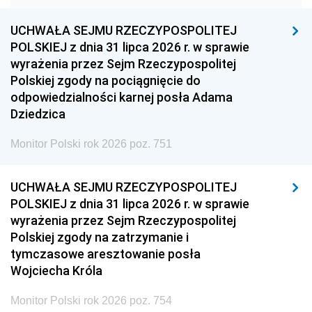
1948
1947
1946
UCHWAŁA SEJMU RZECZYPOSPOLITEJ
1939
1938
1937
POLSKIEJ z dnia 31 lipca 2026 r. w sprawie
wyrażenia przez Sejm Rzeczypospolitej
1936
1930
Polskiej zgody na pociągnięcie do
odpowiedzialności karnej posła Adama
Dziedzica
Monitor Polski rok 2026 poz. 751
UCHWAŁA SEJMU RZECZYPOSPOLITEJ
POLSKIEJ z dnia 31 lipca 2026 r. w sprawie
wyrażenia przez Sejm Rzeczypospolitej
Polskiej zgody na zatrzymanie i
tymczasowe aresztowanie posła
Wojciecha Króla
Monitor Polski rok 2026 poz. 754