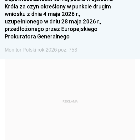
1987
1986
1985
Króla za czyn określony w punkcie drugim
wniosku z dnia 4 maja 2026 r.,
1984
1983
1982
uzupełnionego w dniu 28 maja 2026 r.,
1981
1980
1979
przedłożonego przez Europejskiego
Prokuratora Generalnego
1978
1977
1976
1975
1974
1973
Monitor Polski rok 2026 poz. 753
1972
1971
1970
1969
1968
1967
1966
1965
1964
1963
1962
1961
REKLAMA
1960
1959
1958
1957
1956
1955
1954
1953
1952
1951
1950
1949