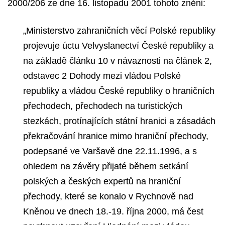
2000/206 ze dne 16. listopadu 2001 tohoto zněni:
„Ministerstvo zahraničních věcí Polské republiky
projevuje úctu Velvyslanectví České republiky a
na základě článku 10 v návaznosti na článek 2,
odstavec 2 Dohody mezi vládou Polské
republiky a vládou České republiky o hraničních
přechodech, přechodech na turistických
stezkách, protínajících státní hranici a zásadách
překračování hranice mimo hraniční přechody,
podepsané ve Varšavě dne 22.11.1996, a s
ohledem na závěry přijaté během setkání
polských a českých expertů na hraniční
přechody, které se konalo v Rychnově nad
Kněnou ve dnech 18.-19. října 2000, má čest