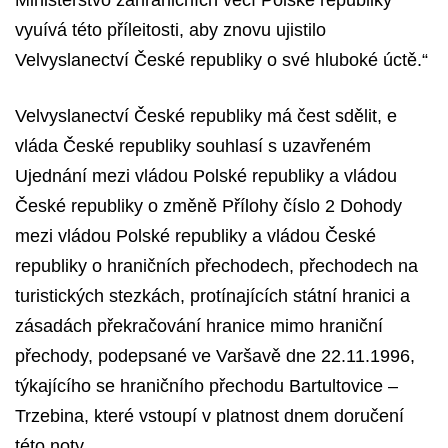
vyuívá této příleitosti, aby znovu ujistilo
Velvyslanectví České republiky o své hluboké úctě.“
Velvyslanectví České republiky má čest sdělit, e
vláda České republiky souhlasí s uzavřeném
Ujednání mezi vládou Polské republiky a vládou
České republiky o změně Přílohy číslo 2 Dohody
mezi vládou Polské republiky a vládou České
republiky o hraničních přechodech, přechodech na
turistických stezkách, protínajících státní hranici a
zásadách překračování hranice mimo hraniční
přechody, podepsané ve Varšavě dne 22.11.1996,
týkajícího se hraničního přechodu Bartultovice –
Trzebina, které vstoupí v platnost dnem doručení
této noty.