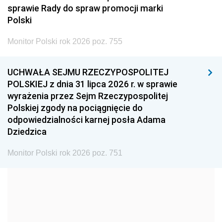
2008
2007
2006
sprawie Rady do spraw promocji marki
2005
2004
2003
Polski
2002
2001
2000
Monitor Polski rok 2026 poz. 755
1999
1998
1997
UCHWAŁA SEJMU RZECZYPOSPOLITEJ
1996
1995
1994
POLSKIEJ z dnia 31 lipca 2026 r. w sprawie
1993
1992
1991
wyrażenia przez Sejm Rzeczypospolitej
Polskiej zgody na pociągnięcie do
1990
1989
1988
odpowiedzialności karnej posła Adama
1987
1986
1985
Dziedzica
1984
1983
1982
Monitor Polski rok 2026 poz. 751
1981
1980
1979
1978
1977
1976
1975
1974
1973
1972
1971
1970