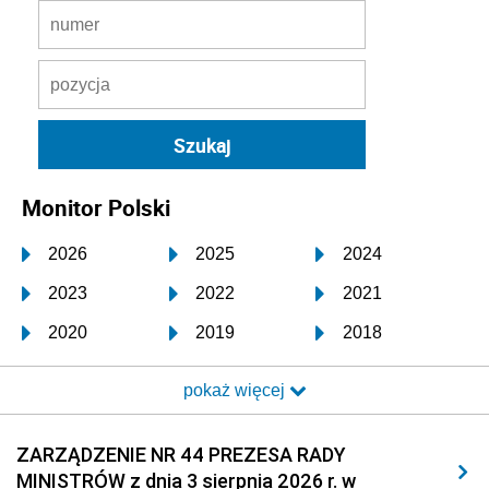
Monitor Polski
2026
2025
2024
2023
2022
2021
2020
2019
2018
2017
2016
2015
pokaż więcej
2014
2013
2012
2011
2010
2009
ZARZĄDZENIE NR 44 PREZESA RADY
MINISTRÓW z dnia 3 sierpnia 2026 r. w