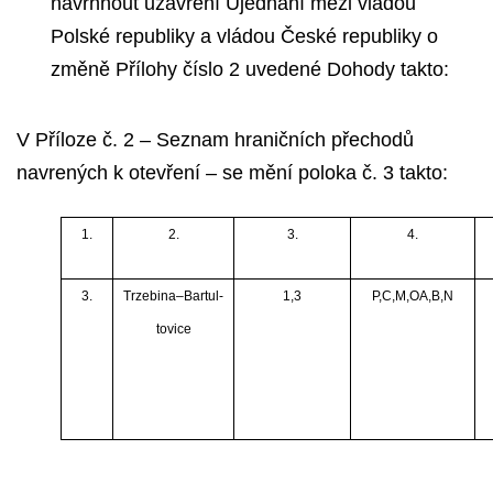
navrhnout uzavření Ujednání mezi vládou
Polské republiky a vládou České republiky o
změně Přílohy číslo 2 uvedené Dohody takto:
V Příloze č. 2 – Seznam hraničních přechodů
navrených k otevření – se mění poloka č. 3 takto:
1.
2.
3.
4.
3.
Trzebina–Bartul-
1,3
P,C,M,OA,B,N
tovice