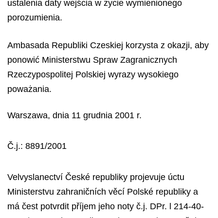
ustalenia daty wejścia w życie wymienionego
porozumienia.
Ambasada Republiki Czeskiej korzysta z okazji, aby
ponowić Ministerstwu Spraw Zagranicznych
Rzeczypospolitej Polskiej wyrazy wysokiego
poważania.
Warszawa, dnia 11 grudnia 2001 r.
Č.j.: 8891/2001
Velvyslanectví České republiky projevuje úctu
Ministerstvu zahraničních věcí Polské republiky a
má čest potvrdit příjem jeho noty č.j. DPr. l 214-40-