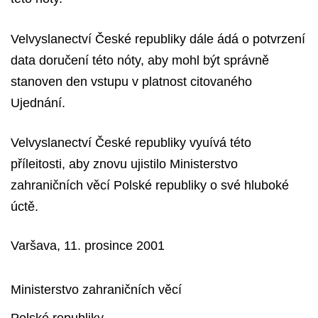
Velvyslanectví České republiky dále ádá o potvrzení
data doručení této nóty, aby mohl být správně
stanoven den vstupu v platnost citovaného
Ujednání.
Velvyslanectví České republiky vyuívá této
příleitosti, aby znovu ujistilo Ministerstvo
zahraničních věcí Polské republiky o své hluboké
úctě.
Varšava, 11. prosince 2001
Ministerstvo zahraničních věcí