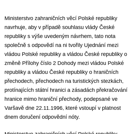
Ministerstvo zahraničních věcí Polské republiky
navrhuje, aby v případě souhlasu vlády České
republiky s výše uvedeným návrhem, tato nota
společně s odpovědí na ni tvořily Ujednání mezi
vládou Polské republiky a vládou České republiky o
změně Přílohy číslo 2 Dohody mezi vládou Polské
republiky a vládou České republiky o hraničních
přechodech, přechodech na turistických stezkách,
protínajících státní hranici a zásadách překračování
hranice mimo hraniční přechody, podepsané ve
Varšavě dne 22.11.1996, které vstoupí v platnost
dnem doručení odpovědní nóty.
Ministerstvo zahraničních věcí Polské republiky