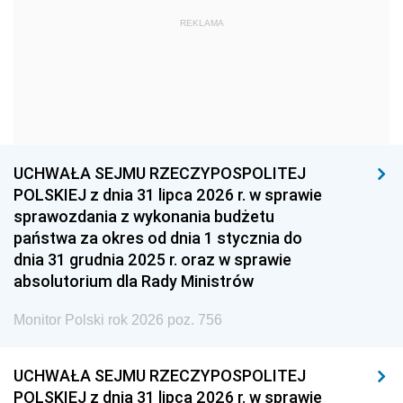
1969
1968
1967
REKLAMA
1966
1965
1964
1963
1962
1961
1960
1959
1958
1957
1956
1955
UCHWAŁA SEJMU RZECZYPOSPOLITEJ
1954
1953
1952
POLSKIEJ z dnia 31 lipca 2026 r. w sprawie
1951
1950
1949
sprawozdania z wykonania budżetu
państwa za okres od dnia 1 stycznia do
1948
1947
1946
dnia 31 grudnia 2025 r. oraz w sprawie
1939
1938
1937
absolutorium dla Rady Ministrów
1936
1930
Monitor Polski rok 2026 poz. 756
UCHWAŁA SEJMU RZECZYPOSPOLITEJ
POLSKIEJ z dnia 31 lipca 2026 r. w sprawie