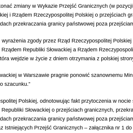
nać zmiany w Wykazie Przejść Granicznych (w pozycji 1
j i Rządem Rzeczypospolitej Polskiej o przejściach gr
dach przekraczania granicy państwowej poza przejściam
 wyrażenia zgody przez Rząd Rzeczypospolitej Polskiej 
Rządem Republiki Słowackiej a Rządem Rzeczypospolite
óra wejdzie w życie z dniem otrzymania z polskiej stro
łowackiej w Warszawie pragnie ponowić szanownemu Min
go szacunku.”
olitej Polskiej, odnotowując fakt przytoczenia w nocie
epubliki Słowackiej o przejściach granicznych, przekra
dach przekraczania granicy państwowej poza przejściami
kaz Istniejących Przejść Granicznych – załącznika nr 1