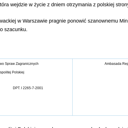
óra wejdzie w życie z dniem otrzymania z polskiej stro
łowackiej w Warszawie pragnie ponowić szanownemu Min
go szacunku.
two Spraw Zagranicznych
Ambasada Repu
politej Polskiej
DPT. l 2265-7-2001