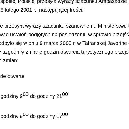
politej Polskiej przesyła wyrazy szacunku Ambasadzie R
 lutego 2001 r., następującej treści:
e przesyła wyrazy szacunku szanownemu Ministerstwu 
awie ustaleń podjętych na posiedzeniu w sprawie przejść
e odbyło się w dniu 9 marca 2000 r. w Tatranskej Javori
y uzgodniły zmianę godzin otwarcia turystycznego przej
h zmian:
zie otwarte
00
00
 godziny 9
do godziny 21
00
00
 godziny 9
do godziny 17