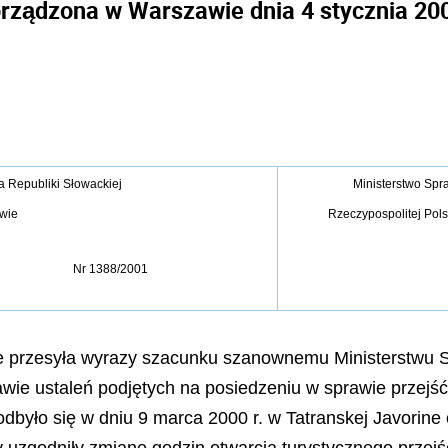
rządzona w Warszawie dnia 4 stycznia 200
 Republiki Słowackiej
Ministerstwo Spr
wie
Rzeczypospolitej Pol
Nr 1388/2001
 przesyła wyrazy szacunku szanownemu Ministerstwu S
awie ustaleń podjętych na posiedzeniu w sprawie przejść 
e odbyło się w dniu 9 marca 2000 r. w Tatranskej Javori
y uzgodniły zmianę godzin otwarcia turystycznego przej