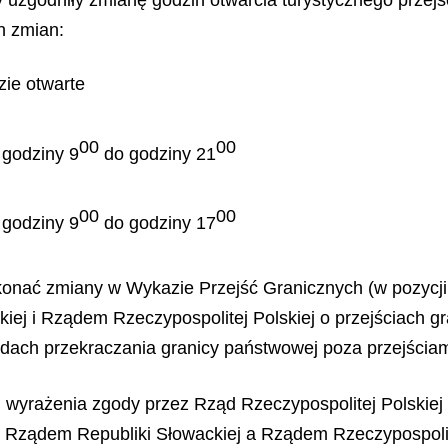
h zmian:
zie otwarte
00
00
 godziny 9
do godziny 21
00
00
 godziny 9
do godziny 17
nać zmiany w Wykazie Przejść Granicznych (w pozycji 1
j i Rządem Rzeczypospolitej Polskiej o przejściach gr
dach przekraczania granicy państwowej poza przejściam
 wyrażenia zgody przez Rząd Rzeczypospolitej Polskiej 
Rządem Republiki Słowackiej a Rządem Rzeczypospolite