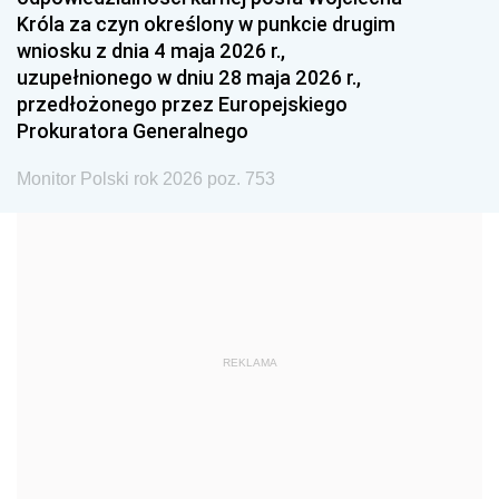
1987
1986
1985
Króla za czyn określony w punkcie drugim
wniosku z dnia 4 maja 2026 r.,
1984
1983
1982
uzupełnionego w dniu 28 maja 2026 r.,
1981
1980
1979
przedłożonego przez Europejskiego
Prokuratora Generalnego
1978
1977
1976
1975
1974
1973
Monitor Polski rok 2026 poz. 753
1972
1971
1970
1969
1968
1967
1966
1965
1964
1963
1962
1961
REKLAMA
1960
1959
1958
1957
1956
1955
1954
1953
1952
1951
1950
1949