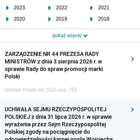
2023
2022
2021
2020
2019
2018
2017
2016
2015
pokaż więcej
2014
2013
2012
2011
2010
2009
ZARZĄDZENIE NR 44 PREZESA RADY
MINISTRÓW z dnia 3 sierpnia 2026 r. w
2008
2007
2006
sprawie Rady do spraw promocji marki
2005
2004
2003
Polski
2002
2001
2000
Monitor Polski rok 2026 poz. 755
1999
1998
1997
UCHWAŁA SEJMU RZECZYPOSPOLITEJ
1996
1995
1994
POLSKIEJ z dnia 31 lipca 2026 r. w sprawie
1993
1992
1991
wyrażenia przez Sejm Rzeczypospolitej
Polskiej zgody na pociągnięcie do
1990
1989
1988
odpowiedzialności karnej posła Wojciecha