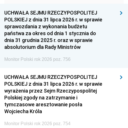
1948
1947
1946
UCHWAŁA SEJMU RZECZYPOSPOLITEJ
1939
1938
1937
POLSKIEJ z dnia 31 lipca 2026 r. w sprawie
sprawozdania z wykonania budżetu
1936
1930
państwa za okres od dnia 1 stycznia do
dnia 31 grudnia 2025 r. oraz w sprawie
absolutorium dla Rady Ministrów
Monitor Polski rok 2026 poz. 756
UCHWAŁA SEJMU RZECZYPOSPOLITEJ
POLSKIEJ z dnia 31 lipca 2026 r. w sprawie
wyrażenia przez Sejm Rzeczypospolitej
Polskiej zgody na zatrzymanie i
tymczasowe aresztowanie posła
Wojciecha Króla
Monitor Polski rok 2026 poz. 754