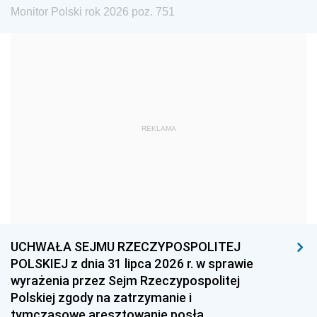
Monitor Polski rok 2026 poz. 751
1981
1980
1979
1978
1977
1976
1975
1974
1973
1972
1971
1970
1969
1968
1967
REKLAMA
1966
1965
1964
1963
1962
1961
1960
1959
1958
1957
1956
1955
UCHWAŁA SEJMU RZECZYPOSPOLITEJ
1954
1953
1952
POLSKIEJ z dnia 31 lipca 2026 r. w sprawie
1951
1950
1949
wyrażenia przez Sejm Rzeczypospolitej
Polskiej zgody na zatrzymanie i
1948
1947
1946
tymczasowe aresztowanie posła