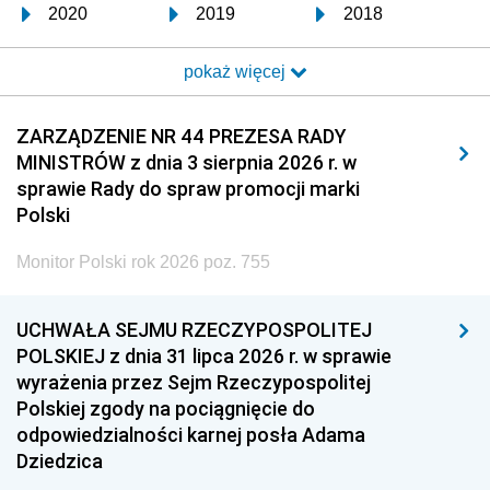
2020
2019
2018
2017
2016
2015
pokaż więcej
2014
2013
2012
2011
2010
2009
ZARZĄDZENIE NR 44 PREZESA RADY
MINISTRÓW z dnia 3 sierpnia 2026 r. w
2008
2007
2006
sprawie Rady do spraw promocji marki
2005
2004
2003
Polski
2002
2001
2000
Monitor Polski rok 2026 poz. 755
1999
1998
1997
UCHWAŁA SEJMU RZECZYPOSPOLITEJ
1996
1995
1994
POLSKIEJ z dnia 31 lipca 2026 r. w sprawie
1993
1992
1991
wyrażenia przez Sejm Rzeczypospolitej
Polskiej zgody na pociągnięcie do
1990
1989
1988
odpowiedzialności karnej posła Adama
1987
1986
1985
Dziedzica
1984
1983
1982