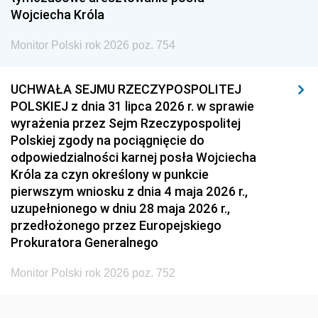
1939
1938
1937
Wojciecha Króla
1936
1930
Monitor Polski rok 2026 poz. 754
UCHWAŁA SEJMU RZECZYPOSPOLITEJ
POLSKIEJ z dnia 31 lipca 2026 r. w sprawie
wyrażenia przez Sejm Rzeczypospolitej
Polskiej zgody na pociągnięcie do
odpowiedzialności karnej posła Wojciecha
Króla za czyn określony w punkcie
pierwszym wniosku z dnia 4 maja 2026 r.,
uzupełnionego w dniu 28 maja 2026 r.,
przedłożonego przez Europejskiego
Prokuratora Generalnego
Monitor Polski rok 2026 poz. 752