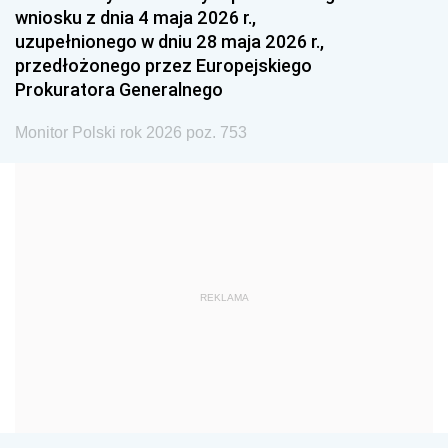
wniosku z dnia 4 maja 2026 r.,
1984
1983
1982
uzupełnionego w dniu 28 maja 2026 r.,
1981
1980
1979
przedłożonego przez Europejskiego
Prokuratora Generalnego
1978
1977
1976
1975
1974
1973
Monitor Polski rok 2026 poz. 753
1972
1971
1970
1969
1968
1967
1966
1965
1964
1963
1962
1961
REKLAMA
1960
1959
1958
1957
1956
1955
1954
1953
1952
1951
1950
1949