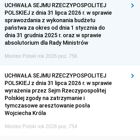
1948
1947
1946
UCHWAŁA SEJMU RZECZYPOSPOLITEJ
1939
1938
1937
POLSKIEJ z dnia 31 lipca 2026 r. w sprawie
sprawozdania z wykonania budżetu
1936
1930
państwa za okres od dnia 1 stycznia do
dnia 31 grudnia 2025 r. oraz w sprawie
absolutorium dla Rady Ministrów
Monitor Polski rok 2026 poz. 756
UCHWAŁA SEJMU RZECZYPOSPOLITEJ
POLSKIEJ z dnia 31 lipca 2026 r. w sprawie
wyrażenia przez Sejm Rzeczypospolitej
Polskiej zgody na zatrzymanie i
tymczasowe aresztowanie posła
Wojciecha Króla
Monitor Polski rok 2026 poz. 754