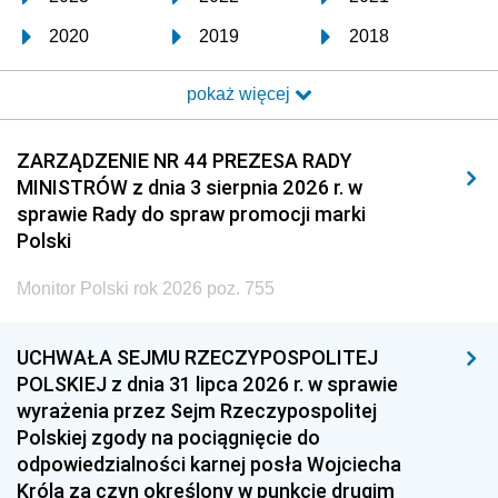
2020
2019
2018
2017
2016
2015
pokaż więcej
2014
2013
2012
2011
2010
2009
ZARZĄDZENIE NR 44 PREZESA RADY
MINISTRÓW z dnia 3 sierpnia 2026 r. w
2008
2007
2006
sprawie Rady do spraw promocji marki
2005
2004
2003
Polski
2002
2001
2000
Monitor Polski rok 2026 poz. 755
1999
1998
1997
UCHWAŁA SEJMU RZECZYPOSPOLITEJ
1996
1995
1994
POLSKIEJ z dnia 31 lipca 2026 r. w sprawie
1993
1992
1991
wyrażenia przez Sejm Rzeczypospolitej
Polskiej zgody na pociągnięcie do
1990
1989
1988
odpowiedzialności karnej posła Wojciecha
1987
1986
1985
Króla za czyn określony w punkcie drugim