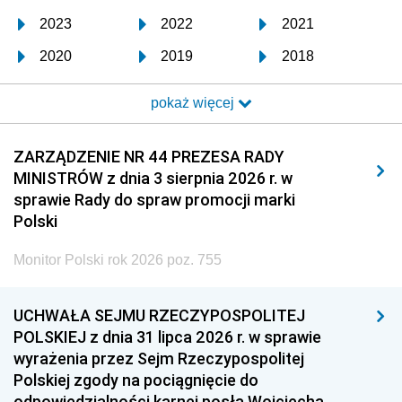
2023
2022
2021
2020
2019
2018
2017
2016
2015
pokaż więcej
2014
2013
2012
2011
2010
2009
ZARZĄDZENIE NR 44 PREZESA RADY
MINISTRÓW z dnia 3 sierpnia 2026 r. w
2008
2007
2006
sprawie Rady do spraw promocji marki
2005
2004
2003
Polski
2002
2001
2000
Monitor Polski rok 2026 poz. 755
1999
1998
1997
UCHWAŁA SEJMU RZECZYPOSPOLITEJ
1996
1995
1994
POLSKIEJ z dnia 31 lipca 2026 r. w sprawie
1993
1992
1991
wyrażenia przez Sejm Rzeczypospolitej
Polskiej zgody na pociągnięcie do
1990
1989
1988
odpowiedzialności karnej posła Wojciecha