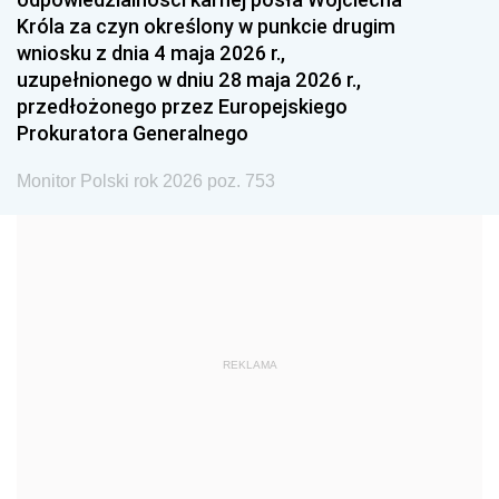
1987
1986
1985
Króla za czyn określony w punkcie drugim
wniosku z dnia 4 maja 2026 r.,
1984
1983
1982
uzupełnionego w dniu 28 maja 2026 r.,
1981
1980
1979
przedłożonego przez Europejskiego
Prokuratora Generalnego
1978
1977
1976
1975
1974
1973
Monitor Polski rok 2026 poz. 753
1972
1971
1970
1969
1968
1967
1966
1965
1964
1963
1962
1961
REKLAMA
1960
1959
1958
1957
1956
1955
1954
1953
1952
1951
1950
1949