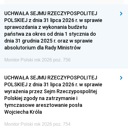
1948
1947
1946
UCHWAŁA SEJMU RZECZYPOSPOLITEJ
1939
1938
1937
POLSKIEJ z dnia 31 lipca 2026 r. w sprawie
sprawozdania z wykonania budżetu
1936
1930
państwa za okres od dnia 1 stycznia do
dnia 31 grudnia 2025 r. oraz w sprawie
absolutorium dla Rady Ministrów
Monitor Polski rok 2026 poz. 756
UCHWAŁA SEJMU RZECZYPOSPOLITEJ
POLSKIEJ z dnia 31 lipca 2026 r. w sprawie
wyrażenia przez Sejm Rzeczypospolitej
Polskiej zgody na zatrzymanie i
tymczasowe aresztowanie posła
Wojciecha Króla
Monitor Polski rok 2026 poz. 754