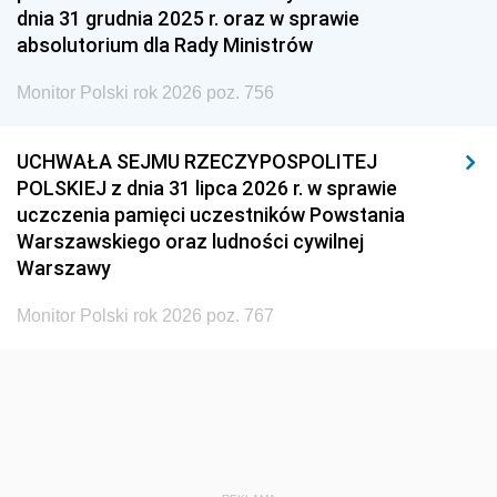
1948
1947
1946
dnia 31 grudnia 2025 r. oraz w sprawie
1939
1938
1937
absolutorium dla Rady Ministrów
1936
1930
Monitor Polski rok 2026 poz. 756
UCHWAŁA SEJMU RZECZYPOSPOLITEJ
POLSKIEJ z dnia 31 lipca 2026 r. w sprawie
uczczenia pamięci uczestników Powstania
Warszawskiego oraz ludności cywilnej
Warszawy
Monitor Polski rok 2026 poz. 767