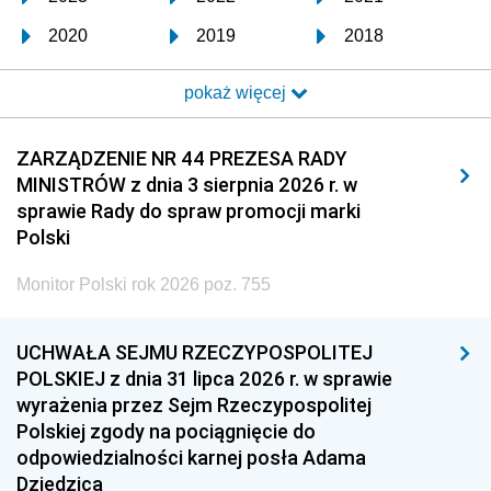
2020
2019
2018
2017
2016
2015
pokaż więcej
2014
2013
2012
2011
2010
2009
ZARZĄDZENIE NR 44 PREZESA RADY
MINISTRÓW z dnia 3 sierpnia 2026 r. w
2008
2007
2006
sprawie Rady do spraw promocji marki
2005
2004
2003
Polski
2002
2001
2000
Monitor Polski rok 2026 poz. 755
1999
1998
1997
UCHWAŁA SEJMU RZECZYPOSPOLITEJ
1996
1995
1994
POLSKIEJ z dnia 31 lipca 2026 r. w sprawie
1993
1992
1991
wyrażenia przez Sejm Rzeczypospolitej
Polskiej zgody na pociągnięcie do
1990
1989
1988
odpowiedzialności karnej posła Adama
1987
1986
1985
Dziedzica