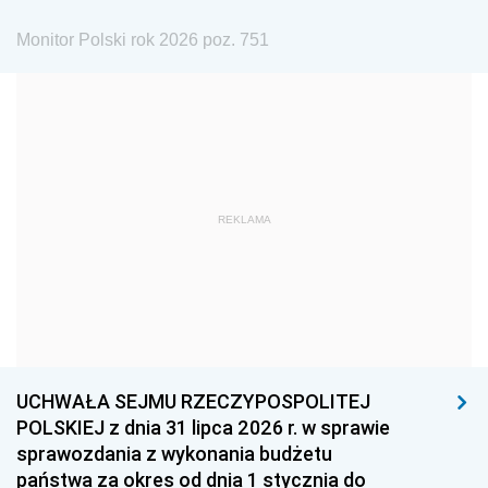
1984
1983
1982
Monitor Polski rok 2026 poz. 751
1981
1980
1979
1978
1977
1976
1975
1974
1973
1972
1971
1970
1969
1968
1967
REKLAMA
1966
1965
1964
1963
1962
1961
1960
1959
1958
1957
1956
1955
UCHWAŁA SEJMU RZECZYPOSPOLITEJ
1954
1953
1952
POLSKIEJ z dnia 31 lipca 2026 r. w sprawie
1951
1950
1949
sprawozdania z wykonania budżetu
państwa za okres od dnia 1 stycznia do