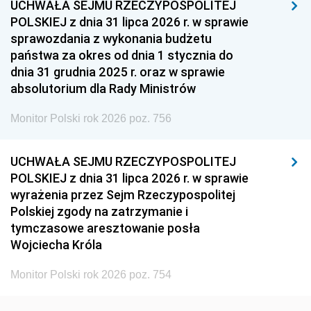
UCHWAŁA SEJMU RZECZYPOSPOLITEJ
1939
1938
1937
POLSKIEJ z dnia 31 lipca 2026 r. w sprawie
sprawozdania z wykonania budżetu
1936
1930
państwa za okres od dnia 1 stycznia do
dnia 31 grudnia 2025 r. oraz w sprawie
absolutorium dla Rady Ministrów
Monitor Polski rok 2026 poz. 756
UCHWAŁA SEJMU RZECZYPOSPOLITEJ
POLSKIEJ z dnia 31 lipca 2026 r. w sprawie
wyrażenia przez Sejm Rzeczypospolitej
Polskiej zgody na zatrzymanie i
tymczasowe aresztowanie posła
Wojciecha Króla
Monitor Polski rok 2026 poz. 754