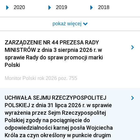
2020
2019
2018
2017
2016
2015
pokaż więcej
2014
2013
2012
2011
2010
2009
ZARZĄDZENIE NR 44 PREZESA RADY
MINISTRÓW z dnia 3 sierpnia 2026 r. w
2008
2007
2006
sprawie Rady do spraw promocji marki
2005
2004
2003
Polski
2002
2001
2000
Monitor Polski rok 2026 poz. 755
1999
1998
1997
UCHWAŁA SEJMU RZECZYPOSPOLITEJ
1996
1995
1994
POLSKIEJ z dnia 31 lipca 2026 r. w sprawie
1993
1992
1991
wyrażenia przez Sejm Rzeczypospolitej
Polskiej zgody na pociągnięcie do
1990
1989
1988
odpowiedzialności karnej posła Wojciecha
1987
1986
1985
Króla za czyn określony w punkcie drugim