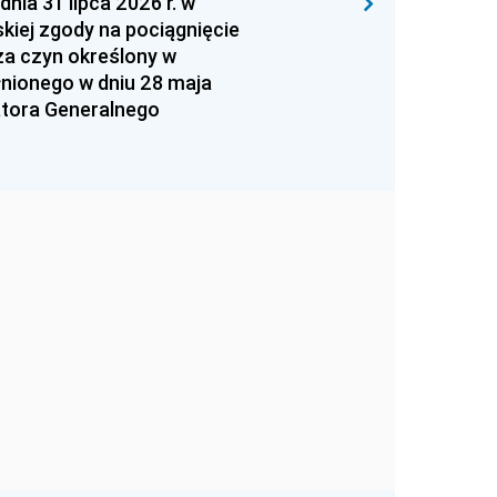
 31 lipca 2026 r. w
kiej zgody na pociągnięcie
za czyn określony w
łnionego w dniu 28 maja
atora Generalnego