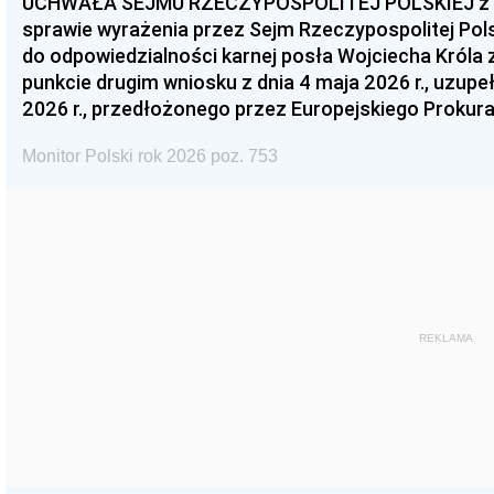
UCHWAŁA SEJMU RZECZYPOSPOLITEJ POLSKIEJ z dnia
sprawie wyrażenia przez Sejm Rzeczypospolitej Pols
do odpowiedzialności karnej posła Wojciecha Króla 
punkcie drugim wniosku z dnia 4 maja 2026 r., uzupe
2026 r., przedłożonego przez Europejskiego Prokur
Monitor Polski rok 2026 poz. 753
REKLAMA