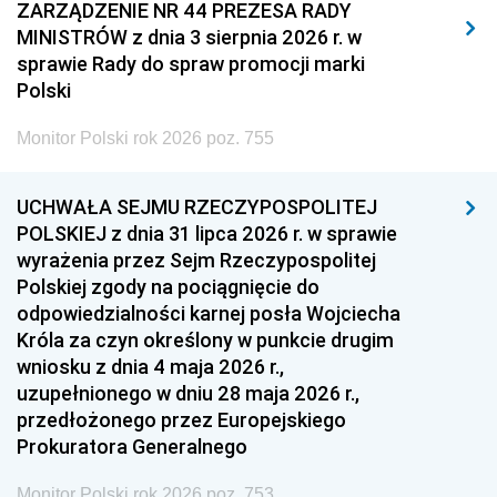
2011
2010
2009
ZARZĄDZENIE NR 44 PREZESA RADY
MINISTRÓW z dnia 3 sierpnia 2026 r. w
2008
2007
2006
sprawie Rady do spraw promocji marki
2005
2004
2003
Polski
2002
2001
2000
Monitor Polski rok 2026 poz. 755
1999
1998
1997
UCHWAŁA SEJMU RZECZYPOSPOLITEJ
1996
1995
1994
POLSKIEJ z dnia 31 lipca 2026 r. w sprawie
1993
1992
1991
wyrażenia przez Sejm Rzeczypospolitej
Polskiej zgody na pociągnięcie do
1990
1989
1988
odpowiedzialności karnej posła Wojciecha
1987
1986
1985
Króla za czyn określony w punkcie drugim
wniosku z dnia 4 maja 2026 r.,
1984
1983
1982
uzupełnionego w dniu 28 maja 2026 r.,
1981
1980
1979
przedłożonego przez Europejskiego
Prokuratora Generalnego
1978
1977
1976
1975
1974
1973
Monitor Polski rok 2026 poz. 753