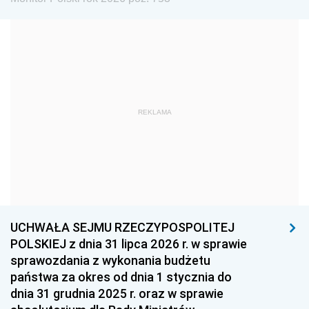
1972
1971
1970
1969
1968
1967
1966
1965
1964
1963
1962
1961
REKLAMA
1960
1959
1958
1957
1956
1955
1954
1953
1952
1951
1950
1949
1948
1947
1946
UCHWAŁA SEJMU RZECZYPOSPOLITEJ
1939
1938
1937
POLSKIEJ z dnia 31 lipca 2026 r. w sprawie
sprawozdania z wykonania budżetu
1936
1930
państwa za okres od dnia 1 stycznia do
dnia 31 grudnia 2025 r. oraz w sprawie