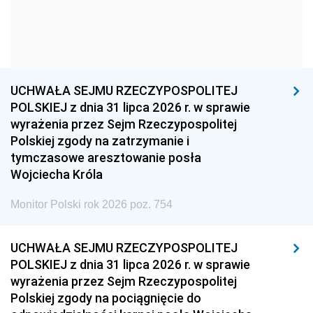
1963
1962
1961
1960
1959
1958
1957
1956
1955
UCHWAŁA SEJMU RZECZYPOSPOLITEJ
1954
1953
1952
POLSKIEJ z dnia 31 lipca 2026 r. w sprawie
1951
1950
1949
wyrażenia przez Sejm Rzeczypospolitej
Polskiej zgody na zatrzymanie i
1948
1947
1946
tymczasowe aresztowanie posła
1939
1938
1937
Wojciecha Króla
1936
1930
Monitor Polski rok 2026 poz. 754
UCHWAŁA SEJMU RZECZYPOSPOLITEJ
POLSKIEJ z dnia 31 lipca 2026 r. w sprawie
wyrażenia przez Sejm Rzeczypospolitej
Polskiej zgody na pociągnięcie do