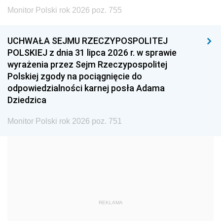
2002
2001
2000
Monitor Polski rok 2026 poz. 755
1999
1998
1997
UCHWAŁA SEJMU RZECZYPOSPOLITEJ
1996
1995
1994
POLSKIEJ z dnia 31 lipca 2026 r. w sprawie
1993
1992
1991
wyrażenia przez Sejm Rzeczypospolitej
Polskiej zgody na pociągnięcie do
1990
1989
1988
odpowiedzialności karnej posła Adama
1987
1986
1985
Dziedzica
1984
1983
1982
Monitor Polski rok 2026 poz. 751
1981
1980
1979
1978
1977
1976
1975
1974
1973
1972
1971
1970
1969
1968
1967
REKLAMA
1966
1965
1964