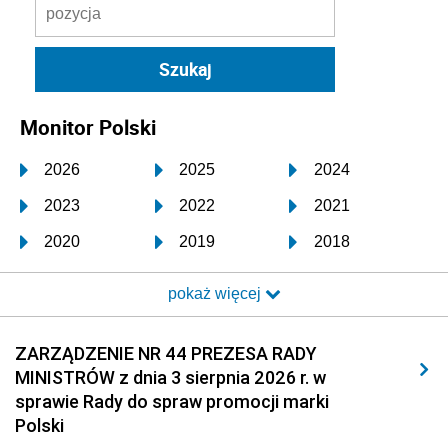
Monitor Polski
2026
2025
2024
2023
2022
2021
2020
2019
2018
2017
2016
2015
pokaż więcej
2014
2013
2012
2011
2010
2009
ZARZĄDZENIE NR 44 PREZESA RADY
MINISTRÓW z dnia 3 sierpnia 2026 r. w
2008
2007
2006
sprawie Rady do spraw promocji marki
2005
2004
2003
Polski