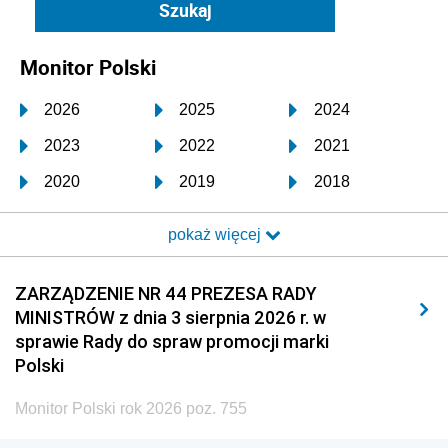
Monitor Polski
2026
2025
2024
2023
2022
2021
2020
2019
2018
2017
2016
2015
pokaż więcej
2014
2013
2012
2011
2010
2009
ZARZĄDZENIE NR 44 PREZESA RADY
MINISTRÓW z dnia 3 sierpnia 2026 r. w
2008
2007
2006
sprawie Rady do spraw promocji marki
2005
2004
2003
Polski
2002
2001
2000
Monitor Polski rok 2026 poz. 755
1999
1998
1997