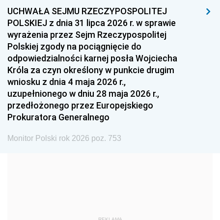
UCHWAŁA SEJMU RZECZYPOSPOLITEJ
1996
1995
1994
POLSKIEJ z dnia 31 lipca 2026 r. w sprawie
1993
1992
1991
wyrażenia przez Sejm Rzeczypospolitej
Polskiej zgody na pociągnięcie do
1990
1989
1988
odpowiedzialności karnej posła Wojciecha
1987
1986
1985
Króla za czyn określony w punkcie drugim
wniosku z dnia 4 maja 2026 r.,
1984
1983
1982
uzupełnionego w dniu 28 maja 2026 r.,
1981
1980
1979
przedłożonego przez Europejskiego
Prokuratora Generalnego
1978
1977
1976
1975
1974
1973
Monitor Polski rok 2026 poz. 753
1972
1971
1970
1969
1968
1967
1966
1965
1964
1963
1962
1961
REKLAMA