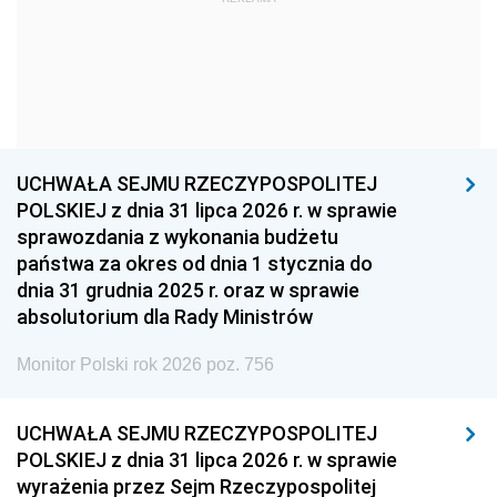
1960
1959
1958
1957
1956
1955
1954
1953
1952
1951
1950
1949
1948
1947
1946
UCHWAŁA SEJMU RZECZYPOSPOLITEJ
1939
1938
1937
POLSKIEJ z dnia 31 lipca 2026 r. w sprawie
sprawozdania z wykonania budżetu
1936
1930
państwa za okres od dnia 1 stycznia do
dnia 31 grudnia 2025 r. oraz w sprawie
absolutorium dla Rady Ministrów
Monitor Polski rok 2026 poz. 756
UCHWAŁA SEJMU RZECZYPOSPOLITEJ
POLSKIEJ z dnia 31 lipca 2026 r. w sprawie
wyrażenia przez Sejm Rzeczypospolitej