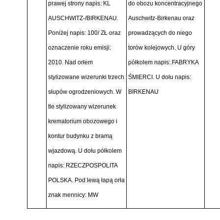
prawej strony napis: KL
do obozu koncentracyjnego
AUSCHWITZ-/BIRKENAU.
Auschwitz-Birkenau oraz
Poniżej napis: 100/ ZŁ oraz
prowadzących do niego
oznaczenie roku emisji:
torów kolejowych. U góry
2010. Nad orłem
półkolem napis: FABRYKA
stylizowane wizerunki trzech
ŚMIERCI. U dołu napis:
słupów ogrodzeniowych. W
BIRKENAU
tle stylizowany wizerunek
krematorium obozowego i
kontur budynku z bramą
wjazdową. U dołu półkolem
napis: RZECZPOSPOLITA
POLSKA. Pod lewą łapą orła
znak mennicy: MW