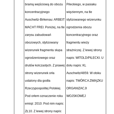
bramą wejściową do obozu
Pileckiego, w pasiaku
koncentracyjnego
więziennym, na tle
Auschwitz-Birkenau: ARBEIT
stylizowanego wizerunku
MACHT FREI. Poniżej, na tle
ogrodzenia obozu
zarysu zabudowań
koncentracyjnego oraz
obozowych, stylizowany
fragmentu wieży
wizerunek fragmentu słupa
strażniczej. Z lewej strony
ogrodzeniowego oraz
napis: WITOLD/PILECKI. U
drutów kolczastych. Z prawej
dołu napis: KL
strony wizerunek orła
Auschwitz/4859. W otoku
ustalony dla godła
napis: TWÓRCA ZWIĄZKU
Rzeczypospolitej Polskiej.
ORGANIZACJI
Pod orłem oznaczenie roku
WOJSKOWEJ
emisji: 2010. Pod nim napis:
ZŁ10. Z lewej strony napis: