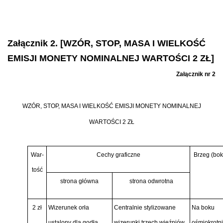
Załącznik 2. [WZÓR, STOP, MASA I WIELKOŚĆ
EMISJI MONETY NOMINALNEJ WARTOŚCI 2 ZŁ]
Załącznik nr 2
WZÓR, STOP, MASA I WIELKOŚĆ EMISJI MONETY NOMINALNEJ
WARTOŚCI 2 ZŁ
War-
Cechy graficzne
Brzeg (bok
tość
strona główna
strona odwrotna
2 zł
Wizerunek orła
Centralnie stylizowane
Na boku
ustalony dla godła
wizerunki trzech więźniów
ośmiokrotn