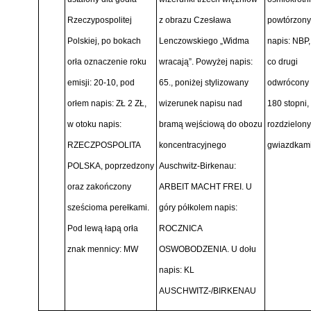
Rzeczypospolitej
z obrazu Czesława
powtórzony
Polskiej, po bokach
Lenczowskiego „Widma
napis: NBP,
orła oznaczenie roku
wracają”. Powyżej napis:
co drugi
emisji: 20-10, pod
65., poniżej stylizowany
odwrócony
orłem napis: ZŁ 2 ZŁ,
wizerunek napisu nad
180 stopni,
w otoku napis:
bramą wejściową do obozu
rozdzielony
RZECZPOSPOLITA
koncentracyjnego
gwiazdkam
POLSKA, poprzedzony
Auschwitz-Birkenau:
oraz zakończony
ARBEIT MACHT FREI. U
sześcioma perełkami.
góry półkolem napis:
Pod lewą łapą orła
ROCZNICA
znak mennicy: MW
OSWOBODZENIA. U dołu
napis: KL
AUSCHWITZ-/BIRKENAU