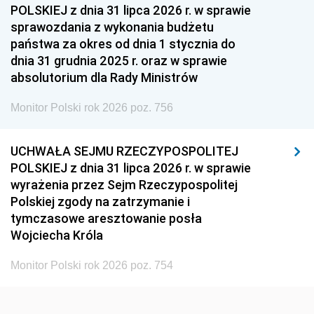
1939
1938
1937
POLSKIEJ z dnia 31 lipca 2026 r. w sprawie
sprawozdania z wykonania budżetu
1936
1930
państwa za okres od dnia 1 stycznia do
dnia 31 grudnia 2025 r. oraz w sprawie
absolutorium dla Rady Ministrów
Monitor Polski rok 2026 poz. 756
UCHWAŁA SEJMU RZECZYPOSPOLITEJ
POLSKIEJ z dnia 31 lipca 2026 r. w sprawie
wyrażenia przez Sejm Rzeczypospolitej
Polskiej zgody na zatrzymanie i
tymczasowe aresztowanie posła
Wojciecha Króla
Monitor Polski rok 2026 poz. 754