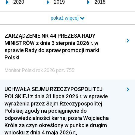
2020
2019
2018
2017
2016
2015
pokaż więcej
2014
2013
2012
2011
2010
2009
ZARZĄDZENIE NR 44 PREZESA RADY
MINISTRÓW z dnia 3 sierpnia 2026 r. w
2008
2007
2006
sprawie Rady do spraw promocji marki
2005
2004
2003
Polski
2002
2001
2000
Monitor Polski rok 2026 poz. 755
1999
1998
1997
UCHWAŁA SEJMU RZECZYPOSPOLITEJ
1996
1995
1994
POLSKIEJ z dnia 31 lipca 2026 r. w sprawie
1993
1992
1991
wyrażenia przez Sejm Rzeczypospolitej
Polskiej zgody na pociągnięcie do
1990
1989
1988
odpowiedzialności karnej posła Wojciecha
1987
1986
1985
Króla za czyn określony w punkcie drugim
wniosku z dnia 4 maja 2026 r.,
1984
1983
1982