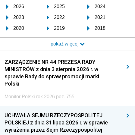
2026
2025
2024
2023
2022
2021
2020
2019
2018
2017
2016
2015
pokaż więcej
2014
2013
2012
2011
2010
2009
ZARZĄDZENIE NR 44 PREZESA RADY
MINISTRÓW z dnia 3 sierpnia 2026 r. w
2008
2007
2006
sprawie Rady do spraw promocji marki
2005
2004
2003
Polski
2002
2001
2000
Monitor Polski rok 2026 poz. 755
1999
1998
1997
UCHWAŁA SEJMU RZECZYPOSPOLITEJ
1996
1995
1994
POLSKIEJ z dnia 31 lipca 2026 r. w sprawie
1993
1992
1991
wyrażenia przez Sejm Rzeczypospolitej