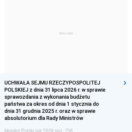
1969
1968
1967
1966
1965
1964
1963
1962
1961
REKLAMA
1960
1959
1958
1957
1956
1955
1954
1953
1952
1951
1950
1949
1948
1947
1946
UCHWAŁA SEJMU RZECZYPOSPOLITEJ
1939
1938
1937
POLSKIEJ z dnia 31 lipca 2026 r. w sprawie
sprawozdania z wykonania budżetu
1936
1930
państwa za okres od dnia 1 stycznia do
dnia 31 grudnia 2025 r. oraz w sprawie
absolutorium dla Rady Ministrów
Monitor Polski rok 2026 poz. 756