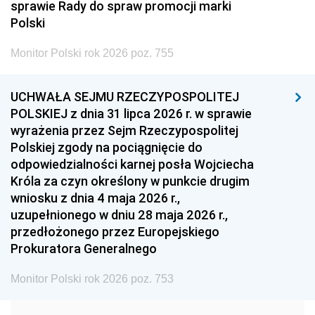
sprawie Rady do spraw promocji marki
2005
2004
2003
Polski
2002
2001
2000
Monitor Polski rok 2026 poz. 755
1999
1998
1997
UCHWAŁA SEJMU RZECZYPOSPOLITEJ
1996
1995
1994
POLSKIEJ z dnia 31 lipca 2026 r. w sprawie
1993
1992
1991
wyrażenia przez Sejm Rzeczypospolitej
Polskiej zgody na pociągnięcie do
1990
1989
1988
odpowiedzialności karnej posła Wojciecha
1987
1986
1985
Króla za czyn określony w punkcie drugim
wniosku z dnia 4 maja 2026 r.,
1984
1983
1982
uzupełnionego w dniu 28 maja 2026 r.,
1981
1980
1979
przedłożonego przez Europejskiego
Prokuratora Generalnego
1978
1977
1976
1975
1974
1973
Monitor Polski rok 2026 poz. 753
1972
1971
1970