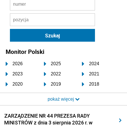
Monitor Polski
2026
2025
2024
2023
2022
2021
2020
2019
2018
2017
2016
2015
pokaż więcej
2014
2013
2012
2011
2010
2009
ZARZĄDZENIE NR 44 PREZESA RADY
MINISTRÓW z dnia 3 sierpnia 2026 r. w
2008
2007
2006