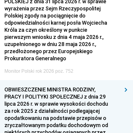
POLSKIEJ z dnia 31 lipca 2026 r. w sprawie
wyrażenia przez Sejm Rzeczypospolitej
Polskiej zgody na pociągnięcie do
odpowiedzialności karnej posła Wojciecha
Króla za czyn określony w punkcie
pierwszym wniosku z dnia 4 maja 2026 r.,
uzupełnionego w dniu 28 maja 2026 r.,
przedłożonego przez Europejskiego
Prokuratora Generalnego
Monitor Polski rok 2026 poz. 752
OBWIESZCZENIE MINISTRA RODZINY,
PRACY I POLITYKI SPOŁECZNEJ z dnia 29
lipca 2026 r. w sprawie wysokości dochodu
za rok 2025 z działalności podlegającej
opodatkowaniu na podstawie przepisów o
zryczałtowanym podatku dochodowym od
niektórych przychodów osiąganych przez