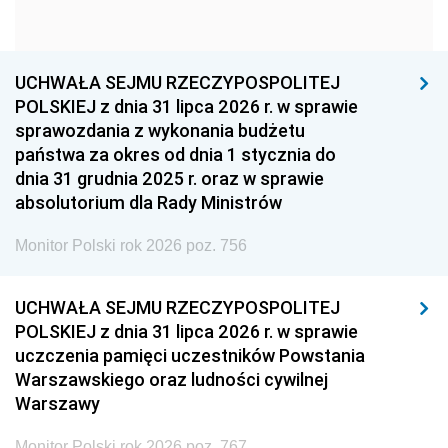
1960
1959
1958
1957
1956
1955
UCHWAŁA SEJMU RZECZYPOSPOLITEJ
1954
1953
1952
POLSKIEJ z dnia 31 lipca 2026 r. w sprawie
1951
1950
1949
sprawozdania z wykonania budżetu
państwa za okres od dnia 1 stycznia do
1948
1947
1946
dnia 31 grudnia 2025 r. oraz w sprawie
1939
1938
1937
absolutorium dla Rady Ministrów
1936
1930
Monitor Polski rok 2026 poz. 756
UCHWAŁA SEJMU RZECZYPOSPOLITEJ
POLSKIEJ z dnia 31 lipca 2026 r. w sprawie
uczczenia pamięci uczestników Powstania
Warszawskiego oraz ludności cywilnej
Warszawy
Monitor Polski rok 2026 poz. 767