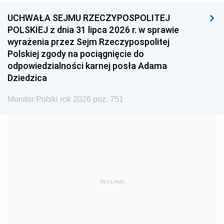
UCHWAŁA SEJMU RZECZYPOSPOLITEJ
1996
1995
1994
POLSKIEJ z dnia 31 lipca 2026 r. w sprawie
1993
1992
1991
wyrażenia przez Sejm Rzeczypospolitej
Polskiej zgody na pociągnięcie do
1990
1989
1988
odpowiedzialności karnej posła Adama
1987
1986
1985
Dziedzica
1984
1983
1982
Monitor Polski rok 2026 poz. 751
1981
1980
1979
1978
1977
1976
1975
1974
1973
1972
1971
1970
1969
1968
1967
REKLAMA
1966
1965
1964
1963
1962
1961