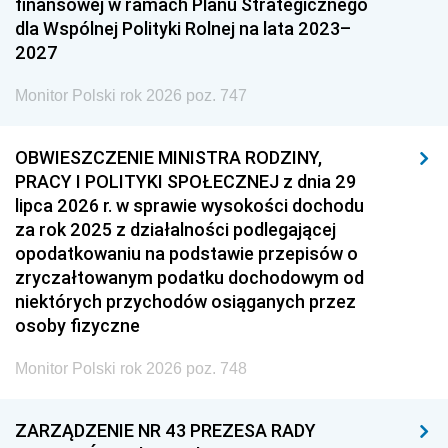
finansowej w ramach Planu Strategicznego
dla Wspólnej Polityki Rolnej na lata 2023–
2027
Monitor Polski rok 2026 poz. 747
OBWIESZCZENIE MINISTRA RODZINY,
PRACY I POLITYKI SPOŁECZNEJ z dnia 29
lipca 2026 r. w sprawie wysokości dochodu
za rok 2025 z działalności podlegającej
opodatkowaniu na podstawie przepisów o
zryczałtowanym podatku dochodowym od
niektórych przychodów osiąganych przez
osoby fizyczne
Monitor Polski rok 2026 poz. 748
ZARZĄDZENIE NR 43 PREZESA RADY