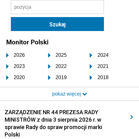
Monitor Polski
2026
2025
2024
2023
2022
2021
2020
2019
2018
2017
2016
2015
pokaż więcej
2014
2013
2012
2011
2010
2009
ZARZĄDZENIE NR 44 PREZESA RADY
MINISTRÓW z dnia 3 sierpnia 2026 r. w
2008
2007
2006
sprawie Rady do spraw promocji marki
2005
2004
2003
Polski