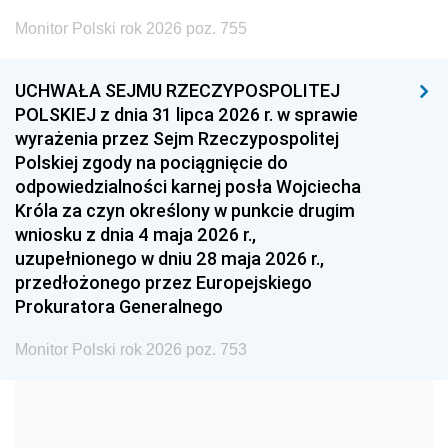
2002
2001
2000
Monitor Polski rok 2026 poz. 755
1999
1998
1997
UCHWAŁA SEJMU RZECZYPOSPOLITEJ
1996
1995
1994
POLSKIEJ z dnia 31 lipca 2026 r. w sprawie
1993
1992
1991
wyrażenia przez Sejm Rzeczypospolitej
Polskiej zgody na pociągnięcie do
1990
1989
1988
odpowiedzialności karnej posła Wojciecha
1987
1986
1985
Króla za czyn określony w punkcie drugim
wniosku z dnia 4 maja 2026 r.,
1984
1983
1982
uzupełnionego w dniu 28 maja 2026 r.,
1981
1980
1979
przedłożonego przez Europejskiego
Prokuratora Generalnego
1978
1977
1976
1975
1974
1973
Monitor Polski rok 2026 poz. 753
1972
1971
1970
1969
1968
1967