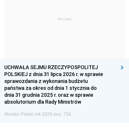
1966
1965
1964
1963
1962
1961
REKLAMA
1960
1959
1958
1957
1956
1955
1954
1953
1952
1951
1950
1949
1948
1947
1946
UCHWAŁA SEJMU RZECZYPOSPOLITEJ
1939
1938
1937
POLSKIEJ z dnia 31 lipca 2026 r. w sprawie
sprawozdania z wykonania budżetu
1936
1930
państwa za okres od dnia 1 stycznia do
dnia 31 grudnia 2025 r. oraz w sprawie
absolutorium dla Rady Ministrów
Monitor Polski rok 2026 poz. 756