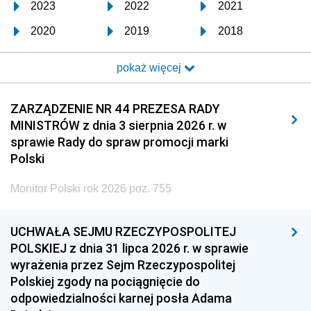
2023
2022
2021
2020
2019
2018
2017
2016
2015
pokaż więcej
2014
2013
2012
2011
2010
2009
ZARZĄDZENIE NR 44 PREZESA RADY
MINISTRÓW z dnia 3 sierpnia 2026 r. w
2008
2007
2006
sprawie Rady do spraw promocji marki
2005
2004
2003
Polski
2002
2001
2000
Monitor Polski rok 2026 poz. 755
1999
1998
1997
UCHWAŁA SEJMU RZECZYPOSPOLITEJ
1996
1995
1994
POLSKIEJ z dnia 31 lipca 2026 r. w sprawie
1993
1992
1991
wyrażenia przez Sejm Rzeczypospolitej
Polskiej zgody na pociągnięcie do
1990
1989
1988
odpowiedzialności karnej posła Adama
1987
1986
1985