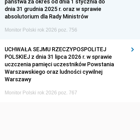
państwa za okres od dnia 1 stycznia do
1948
1947
1946
dnia 31 grudnia 2025 r. oraz w sprawie
1939
1938
1937
absolutorium dla Rady Ministrów
1936
1930
Monitor Polski rok 2026 poz. 756
UCHWAŁA SEJMU RZECZYPOSPOLITEJ
POLSKIEJ z dnia 31 lipca 2026 r. w sprawie
uczczenia pamięci uczestników Powstania
Warszawskiego oraz ludności cywilnej
Warszawy
Monitor Polski rok 2026 poz. 767