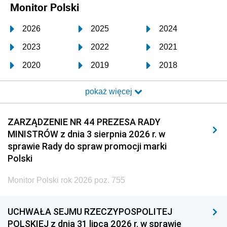
Monitor Polski
2026
2025
2024
2023
2022
2021
2020
2019
2018
2017
2016
2015
pokaż więcej
2014
2013
2012
2011
2010
2009
ZARZĄDZENIE NR 44 PREZESA RADY
MINISTRÓW z dnia 3 sierpnia 2026 r. w
2008
2007
2006
sprawie Rady do spraw promocji marki
2005
2004
2003
Polski
2002
2001
2000
Monitor Polski rok 2026 poz. 755
1999
1998
1997
UCHWAŁA SEJMU RZECZYPOSPOLITEJ
1996
1995
1994
POLSKIEJ z dnia 31 lipca 2026 r. w sprawie