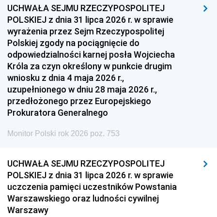
UCHWAŁA SEJMU RZECZYPOSPOLITEJ
1954
1953
1952
POLSKIEJ z dnia 31 lipca 2026 r. w sprawie
1951
1950
1949
wyrażenia przez Sejm Rzeczypospolitej
Polskiej zgody na pociągnięcie do
1948
1947
1946
odpowiedzialności karnej posła Wojciecha
1939
1938
1937
Króla za czyn określony w punkcie drugim
wniosku z dnia 4 maja 2026 r.,
1936
1930
uzupełnionego w dniu 28 maja 2026 r.,
przedłożonego przez Europejskiego
Prokuratora Generalnego
Monitor Polski rok 2026 poz. 753
UCHWAŁA SEJMU RZECZYPOSPOLITEJ
POLSKIEJ z dnia 31 lipca 2026 r. w sprawie
uczczenia pamięci uczestników Powstania
Warszawskiego oraz ludności cywilnej
Warszawy