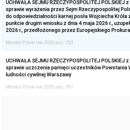
UCHWAŁA SEJMU RZECZYPOSPOLITEJ POLSKIEJ z dnia
sprawie wyrażenia przez Sejm Rzeczypospolitej Pols
do odpowiedzialności karnej posła Wojciecha Króla 
punkcie drugim wniosku z dnia 4 maja 2026 r., uzupe
2026 r., przedłożonego przez Europejskiego Prokur
Monitor Polski rok 2026 poz. 753
UCHWAŁA SEJMU RZECZYPOSPOLITEJ POLSKIEJ z dnia
sprawie uczczenia pamięci uczestników Powstania
ludności cywilnej Warszawy
Monitor Polski rok 2026 poz. 767