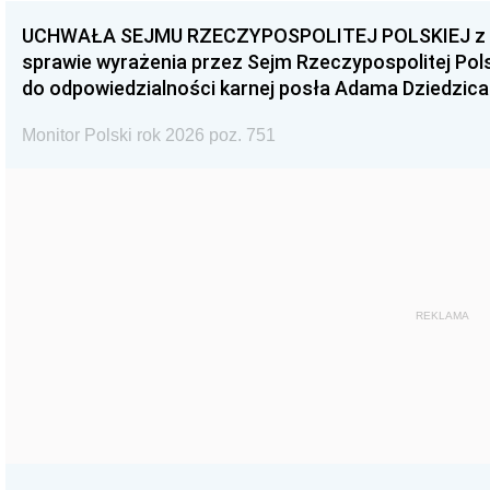
UCHWAŁA SEJMU RZECZYPOSPOLITEJ POLSKIEJ z dnia
sprawie wyrażenia przez Sejm Rzeczypospolitej Pols
do odpowiedzialności karnej posła Adama Dziedzica
Monitor Polski rok 2026 poz. 751
REKLAMA