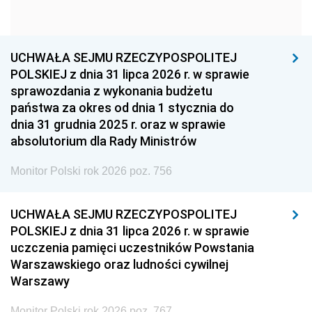
1960
1959
1958
1957
1956
1955
UCHWAŁA SEJMU RZECZYPOSPOLITEJ
1954
1953
1952
POLSKIEJ z dnia 31 lipca 2026 r. w sprawie
1951
1950
1949
sprawozdania z wykonania budżetu
państwa za okres od dnia 1 stycznia do
1948
1947
1946
dnia 31 grudnia 2025 r. oraz w sprawie
1939
1938
1937
absolutorium dla Rady Ministrów
1936
1930
Monitor Polski rok 2026 poz. 756
UCHWAŁA SEJMU RZECZYPOSPOLITEJ
POLSKIEJ z dnia 31 lipca 2026 r. w sprawie
uczczenia pamięci uczestników Powstania
Warszawskiego oraz ludności cywilnej
Warszawy
Monitor Polski rok 2026 poz. 767