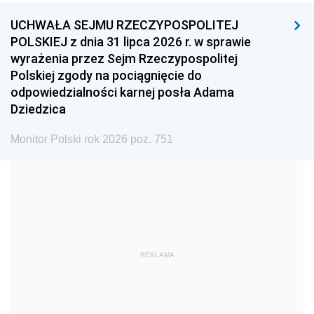
UCHWAŁA SEJMU RZECZYPOSPOLITEJ
1996
1995
1994
POLSKIEJ z dnia 31 lipca 2026 r. w sprawie
1993
1992
1991
wyrażenia przez Sejm Rzeczypospolitej
Polskiej zgody na pociągnięcie do
1990
1989
1988
odpowiedzialności karnej posła Adama
1987
1986
1985
Dziedzica
1984
1983
1982
Monitor Polski rok 2026 poz. 751
1981
1980
1979
1978
1977
1976
1975
1974
1973
1972
1971
1970
1969
1968
1967
REKLAMA
1966
1965
1964
1963
1962
1961