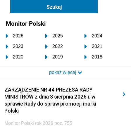
Monitor Polski
2026
2025
2024
2023
2022
2021
2020
2019
2018
2017
2016
2015
pokaż więcej
2014
2013
2012
2011
2010
2009
ZARZĄDZENIE NR 44 PREZESA RADY
MINISTRÓW z dnia 3 sierpnia 2026 r. w
2008
2007
2006
sprawie Rady do spraw promocji marki
2005
2004
2003
Polski
2002
2001
2000
Monitor Polski rok 2026 poz. 755
1999
1998
1997