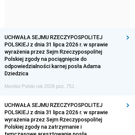
1954
1953
1952
1951
1950
1949
1948
1947
1946
UCHWAŁA SEJMU RZECZYPOSPOLITEJ
1939
1938
1937
POLSKIEJ z dnia 31 lipca 2026 r. w sprawie
wyrażenia przez Sejm Rzeczypospolitej
1936
1930
Polskiej zgody na pociągnięcie do
odpowiedzialności karnej posła Adama
Dziedzica
Monitor Polski rok 2026 poz. 751
UCHWAŁA SEJMU RZECZYPOSPOLITEJ
POLSKIEJ z dnia 31 lipca 2026 r. w sprawie
wyrażenia przez Sejm Rzeczypospolitej
Polskiej zgody na zatrzymanie i
tymczasowe aresztowanie posła