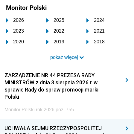
Monitor Polski
2026
2025
2024
2023
2022
2021
2020
2019
2018
2017
2016
2015
pokaż więcej
2014
2013
2012
2011
2010
2009
ZARZĄDZENIE NR 44 PREZESA RADY
MINISTRÓW z dnia 3 sierpnia 2026 r. w
2008
2007
2006
sprawie Rady do spraw promocji marki
2005
2004
2003
Polski
2002
2001
2000
Monitor Polski rok 2026 poz. 755
1999
1998
1997
UCHWAŁA SEJMU RZECZYPOSPOLITEJ
1996
1995
1994