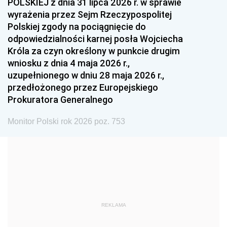
POLSKIEJ z dnia 31 lipca 2026 r. w sprawie
1993
1992
1991
wyrażenia przez Sejm Rzeczypospolitej
Polskiej zgody na pociągnięcie do
1990
1989
1988
odpowiedzialności karnej posła Wojciecha
1987
1986
1985
Króla za czyn określony w punkcie drugim
wniosku z dnia 4 maja 2026 r.,
1984
1983
1982
uzupełnionego w dniu 28 maja 2026 r.,
1981
1980
1979
przedłożonego przez Europejskiego
Prokuratora Generalnego
1978
1977
1976
1975
1974
1973
Monitor Polski rok 2026 poz. 753
1972
1971
1970
1969
1968
1967
1966
1965
1964
1963
1962
1961
REKLAMA
1960
1959
1958
1957
1956
1955