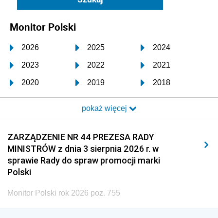
Monitor Polski
2026
2025
2024
2023
2022
2021
2020
2019
2018
2017
2016
2015
pokaż więcej
2014
2013
2012
2011
2010
2009
ZARZĄDZENIE NR 44 PREZESA RADY
MINISTRÓW z dnia 3 sierpnia 2026 r. w
2008
2007
2006
sprawie Rady do spraw promocji marki
2005
2004
2003
Polski
2002
2001
2000
Monitor Polski rok 2026 poz. 755
1999
1998
1997