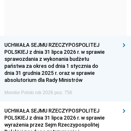
1957
1956
1955
1954
1953
1952
1951
1950
1949
1948
1947
1946
UCHWAŁA SEJMU RZECZYPOSPOLITEJ
1939
1938
1937
POLSKIEJ z dnia 31 lipca 2026 r. w sprawie
sprawozdania z wykonania budżetu
1936
1930
państwa za okres od dnia 1 stycznia do
dnia 31 grudnia 2025 r. oraz w sprawie
absolutorium dla Rady Ministrów
Monitor Polski rok 2026 poz. 756
UCHWAŁA SEJMU RZECZYPOSPOLITEJ
POLSKIEJ z dnia 31 lipca 2026 r. w sprawie
wyrażenia przez Sejm Rzeczypospolitej