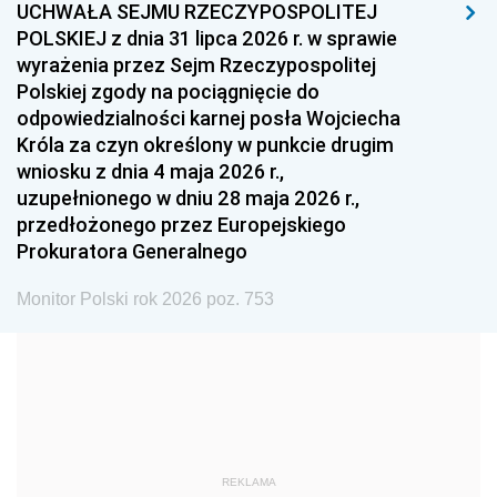
UCHWAŁA SEJMU RZECZYPOSPOLITEJ
1996
1995
1994
POLSKIEJ z dnia 31 lipca 2026 r. w sprawie
1993
1992
1991
wyrażenia przez Sejm Rzeczypospolitej
Polskiej zgody na pociągnięcie do
1990
1989
1988
odpowiedzialności karnej posła Wojciecha
1987
1986
1985
Króla za czyn określony w punkcie drugim
wniosku z dnia 4 maja 2026 r.,
1984
1983
1982
uzupełnionego w dniu 28 maja 2026 r.,
1981
1980
1979
przedłożonego przez Europejskiego
Prokuratora Generalnego
1978
1977
1976
1975
1974
1973
Monitor Polski rok 2026 poz. 753
1972
1971
1970
1969
1968
1967
1966
1965
1964
1963
1962
1961
REKLAMA
1960
1959
1958