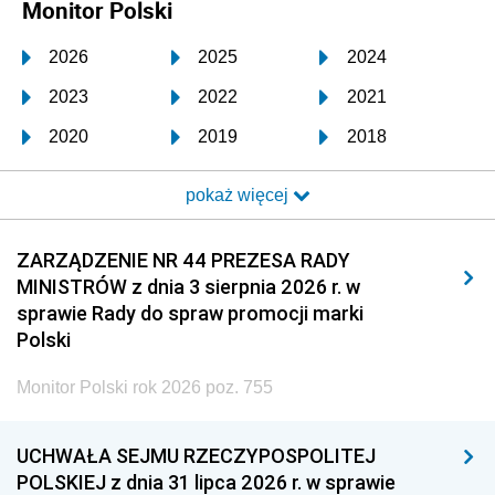
Monitor Polski
2026
2025
2024
2023
2022
2021
2020
2019
2018
2017
2016
2015
pokaż więcej
2014
2013
2012
2011
2010
2009
ZARZĄDZENIE NR 44 PREZESA RADY
MINISTRÓW z dnia 3 sierpnia 2026 r. w
2008
2007
2006
sprawie Rady do spraw promocji marki
2005
2004
2003
Polski
2002
2001
2000
Monitor Polski rok 2026 poz. 755
1999
1998
1997
UCHWAŁA SEJMU RZECZYPOSPOLITEJ
1996
1995
1994
POLSKIEJ z dnia 31 lipca 2026 r. w sprawie
1993
1992
1991