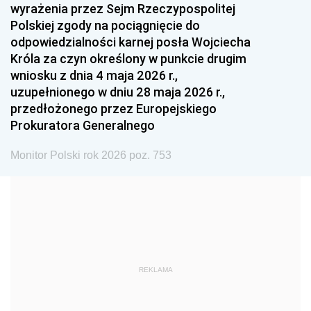
wyrażenia przez Sejm Rzeczypospolitej
Polskiej zgody na pociągnięcie do
1990
1989
1988
odpowiedzialności karnej posła Wojciecha
1987
1986
1985
Króla za czyn określony w punkcie drugim
wniosku z dnia 4 maja 2026 r.,
1984
1983
1982
uzupełnionego w dniu 28 maja 2026 r.,
1981
1980
1979
przedłożonego przez Europejskiego
Prokuratora Generalnego
1978
1977
1976
1975
1974
1973
Monitor Polski rok 2026 poz. 753
1972
1971
1970
1969
1968
1967
1966
1965
1964
1963
1962
1961
REKLAMA
1960
1959
1958
1957
1956
1955