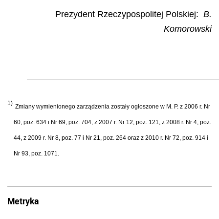
Prezydent Rzeczypospolitej Polskiej
:
B.
Komorowski
1)
Zmiany wymienionego zarz
ą
dzenia zosta
ł
y og
ł
oszone w M. P. z 2006 r. Nr
60, poz. 634 i Nr 69, poz. 704, z 2007 r. Nr 12, poz. 121, z 2008 r. Nr 4, poz.
44, z 2009 r. Nr 8, poz. 77 i Nr 21, poz. 264 oraz z 2010 r. Nr 72, poz. 914 i
Nr 93, poz. 1071.
Metryka