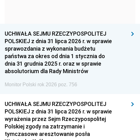
1954
1953
1952
1951
1950
1949
1948
1947
1946
UCHWAŁA SEJMU RZECZYPOSPOLITEJ
1939
1938
1937
POLSKIEJ z dnia 31 lipca 2026 r. w sprawie
sprawozdania z wykonania budżetu
1936
1930
państwa za okres od dnia 1 stycznia do
dnia 31 grudnia 2025 r. oraz w sprawie
absolutorium dla Rady Ministrów
Monitor Polski rok 2026 poz. 756
UCHWAŁA SEJMU RZECZYPOSPOLITEJ
POLSKIEJ z dnia 31 lipca 2026 r. w sprawie
wyrażenia przez Sejm Rzeczypospolitej
Polskiej zgody na zatrzymanie i
tymczasowe aresztowanie posła