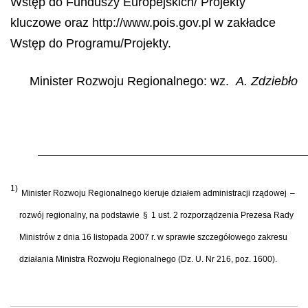
Wst
ę
p do Funduszy Europejskich/ Projekty
kluczowe oraz http://www.pois.gov.pl w zakładce
Wst
ę
p do Programu/Projekty.
Minister Rozwoju Regionalnego: wz.
A. Zdziebło
1)
Minister Rozwoju Regionalnego kieruje dzia
ł
em administracji rz
ą
dowej
–
rozw
ó
j regionalny, na podstawie
§
1 ust. 2 rozporz
ą
dzenia Prezesa Rady
Ministr
ó
w z dnia 16 listopada 2007 r. w sprawie szczeg
ół
owego zakresu
dzia
ł
ania Ministra Rozwoju Regionalnego (Dz. U. Nr 216, poz. 1600).