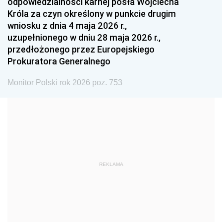
odpowiedzialności karnej posła Wojciecha
1987
1986
1985
Króla za czyn określony w punkcie drugim
wniosku z dnia 4 maja 2026 r.,
1984
1983
1982
uzupełnionego w dniu 28 maja 2026 r.,
1981
1980
1979
przedłożonego przez Europejskiego
Prokuratora Generalnego
1978
1977
1976
1975
1974
1973
Monitor Polski rok 2026 poz. 753
1972
1971
1970
1969
1968
1967
1966
1965
1964
1963
1962
1961
REKLAMA
1960
1959
1958
1957
1956
1955
1954
1953
1952
1951
1950
1949