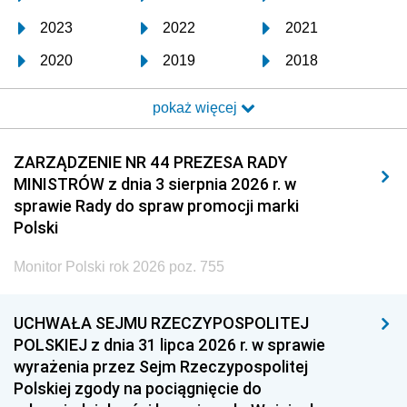
2023
2022
2021
2020
2019
2018
2017
2016
2015
pokaż więcej
2014
2013
2012
2011
2010
2009
ZARZĄDZENIE NR 44 PREZESA RADY
MINISTRÓW z dnia 3 sierpnia 2026 r. w
2008
2007
2006
sprawie Rady do spraw promocji marki
2005
2004
2003
Polski
2002
2001
2000
Monitor Polski rok 2026 poz. 755
1999
1998
1997
UCHWAŁA SEJMU RZECZYPOSPOLITEJ
1996
1995
1994
POLSKIEJ z dnia 31 lipca 2026 r. w sprawie
1993
1992
1991
wyrażenia przez Sejm Rzeczypospolitej
Polskiej zgody na pociągnięcie do
1990
1989
1988