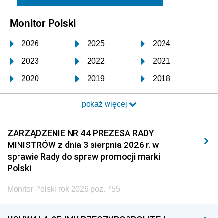
Monitor Polski
2026
2025
2024
2023
2022
2021
2020
2019
2018
2017
2016
2015
pokaż więcej
2014
2013
2012
2011
2010
2009
ZARZĄDZENIE NR 44 PREZESA RADY
MINISTRÓW z dnia 3 sierpnia 2026 r. w
2008
2007
2006
sprawie Rady do spraw promocji marki
2005
2004
2003
Polski
2002
2001
2000
Monitor Polski rok 2026 poz. 755
1999
1998
1997