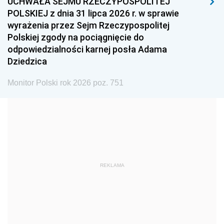
UCHWAŁA SEJMU RZECZYPOSPOLITEJ
1996
1995
1994
POLSKIEJ z dnia 31 lipca 2026 r. w sprawie
1993
1992
1991
wyrażenia przez Sejm Rzeczypospolitej
Polskiej zgody na pociągnięcie do
1990
1989
1988
odpowiedzialności karnej posła Adama
1987
1986
1985
Dziedzica
1984
1983
1982
Monitor Polski rok 2026 poz. 751
1981
1980
1979
1978
1977
1976
1975
1974
1973
1972
1971
1970
1969
1968
1967
REKLAMA
1966
1965
1964
1963
1962
1961
1960
1959
1958