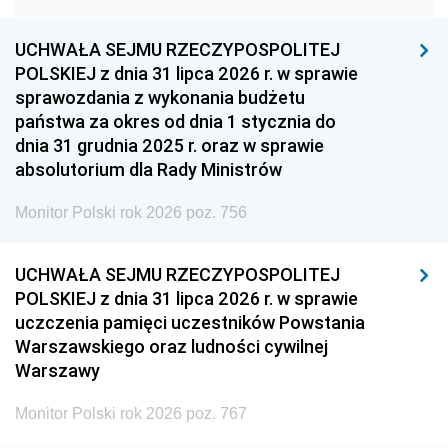
1957
1956
1955
UCHWAŁA SEJMU RZECZYPOSPOLITEJ
1954
1953
1952
POLSKIEJ z dnia 31 lipca 2026 r. w sprawie
1951
1950
1949
sprawozdania z wykonania budżetu
państwa za okres od dnia 1 stycznia do
1948
1947
1946
dnia 31 grudnia 2025 r. oraz w sprawie
1939
1938
1937
absolutorium dla Rady Ministrów
1936
1930
Monitor Polski rok 2026 poz. 756
UCHWAŁA SEJMU RZECZYPOSPOLITEJ
POLSKIEJ z dnia 31 lipca 2026 r. w sprawie
uczczenia pamięci uczestników Powstania
Warszawskiego oraz ludności cywilnej
Warszawy
Monitor Polski rok 2026 poz. 767