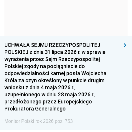
1966
1965
1964
1963
1962
1961
1960
1959
1958
1957
1956
1955
UCHWAŁA SEJMU RZECZYPOSPOLITEJ
1954
1953
1952
POLSKIEJ z dnia 31 lipca 2026 r. w sprawie
1951
1950
1949
wyrażenia przez Sejm Rzeczypospolitej
Polskiej zgody na pociągnięcie do
1948
1947
1946
odpowiedzialności karnej posła Wojciecha
1939
1938
1937
Króla za czyn określony w punkcie drugim
wniosku z dnia 4 maja 2026 r.,
1936
1930
uzupełnionego w dniu 28 maja 2026 r.,
przedłożonego przez Europejskiego
Prokuratora Generalnego
Monitor Polski rok 2026 poz. 753