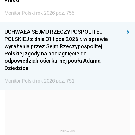
Polski
2002
2001
2000
Monitor Polski rok 2026 poz. 755
1999
1998
1997
UCHWAŁA SEJMU RZECZYPOSPOLITEJ
1996
1995
1994
POLSKIEJ z dnia 31 lipca 2026 r. w sprawie
1993
1992
1991
wyrażenia przez Sejm Rzeczypospolitej
Polskiej zgody na pociągnięcie do
1990
1989
1988
odpowiedzialności karnej posła Adama
1987
1986
1985
Dziedzica
1984
1983
1982
Monitor Polski rok 2026 poz. 751
1981
1980
1979
1978
1977
1976
1975
1974
1973
1972
1971
1970
1969
1968
1967
REKLAMA