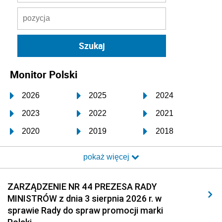
Monitor Polski
2026
2025
2024
2023
2022
2021
2020
2019
2018
2017
2016
2015
pokaż więcej
2014
2013
2012
2011
2010
2009
ZARZĄDZENIE NR 44 PREZESA RADY
MINISTRÓW z dnia 3 sierpnia 2026 r. w
2008
2007
2006
sprawie Rady do spraw promocji marki
2005
2004
2003