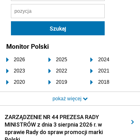
Monitor Polski
2026
2025
2024
2023
2022
2021
2020
2019
2018
2017
2016
2015
pokaż więcej
2014
2013
2012
2011
2010
2009
ZARZĄDZENIE NR 44 PREZESA RADY
MINISTRÓW z dnia 3 sierpnia 2026 r. w
2008
2007
2006
sprawie Rady do spraw promocji marki
2005
2004
2003
Polski