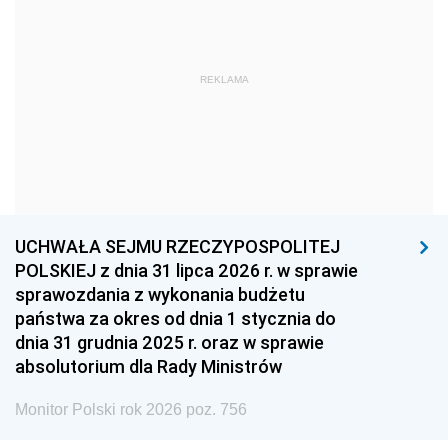
1966
1965
1964
1963
1962
1961
REKLAMA
1960
1959
1958
1957
1956
1955
1954
1953
1952
1951
1950
1949
1948
1947
1946
UCHWAŁA SEJMU RZECZYPOSPOLITEJ
1939
1938
1937
POLSKIEJ z dnia 31 lipca 2026 r. w sprawie
sprawozdania z wykonania budżetu
1936
1930
państwa za okres od dnia 1 stycznia do
dnia 31 grudnia 2025 r. oraz w sprawie
absolutorium dla Rady Ministrów
Monitor Polski rok 2026 poz. 756