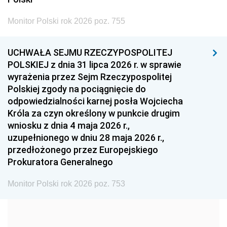
2002
2001
2000
Monitor Polski rok 2026 poz. 755
1999
1998
1997
UCHWAŁA SEJMU RZECZYPOSPOLITEJ
1996
1995
1994
POLSKIEJ z dnia 31 lipca 2026 r. w sprawie
1993
1992
1991
wyrażenia przez Sejm Rzeczypospolitej
Polskiej zgody na pociągnięcie do
1990
1989
1988
odpowiedzialności karnej posła Wojciecha
1987
1986
1985
Króla za czyn określony w punkcie drugim
wniosku z dnia 4 maja 2026 r.,
1984
1983
1982
uzupełnionego w dniu 28 maja 2026 r.,
1981
1980
1979
przedłożonego przez Europejskiego
Prokuratora Generalnego
1978
1977
1976
1975
1974
1973
Monitor Polski rok 2026 poz. 753
1972
1971
1970
1969
1968
1967