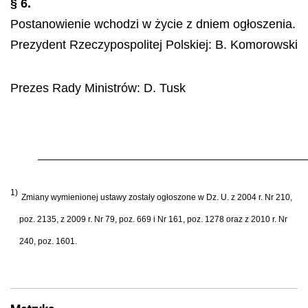
§ 6.
Postanowienie wchodzi w życie z dniem ogłoszenia.
Prezydent Rzeczypospolitej Polskiej:
B. Komorowski
Prezes Rady Ministr
ó
w:
D. Tusk
1)
Zmiany wymienionej ustawy zosta
ł
y og
ł
oszone w Dz. U. z 2004 r. Nr 210,
poz. 2135, z 2009 r. Nr 79, poz. 669 i Nr 161, poz. 1278 oraz z 2010 r. Nr
240, poz. 1601.