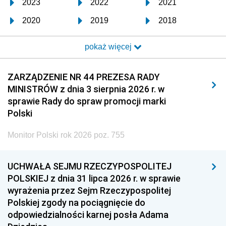
2023
2022
2021
2020
2019
2018
2017
2016
2015
pokaż więcej
2014
2013
2012
2011
2010
2009
ZARZĄDZENIE NR 44 PREZESA RADY
MINISTRÓW z dnia 3 sierpnia 2026 r. w
2008
2007
2006
sprawie Rady do spraw promocji marki
2005
2004
2003
Polski
2002
2001
2000
Monitor Polski rok 2026 poz. 755
1999
1998
1997
UCHWAŁA SEJMU RZECZYPOSPOLITEJ
1996
1995
1994
POLSKIEJ z dnia 31 lipca 2026 r. w sprawie
1993
1992
1991
wyrażenia przez Sejm Rzeczypospolitej
Polskiej zgody na pociągnięcie do
1990
1989
1988
odpowiedzialności karnej posła Adama
1987
1986
1985