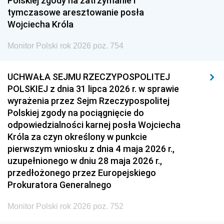
Polskiej zgody na zatrzymanie i
1948
1947
1946
tymczasowe aresztowanie posła
1939
1938
1937
Wojciecha Króla
1936
1930
Monitor Polski rok 2026 poz. 754
UCHWAŁA SEJMU RZECZYPOSPOLITEJ
POLSKIEJ z dnia 31 lipca 2026 r. w sprawie
wyrażenia przez Sejm Rzeczypospolitej
Polskiej zgody na pociągnięcie do
odpowiedzialności karnej posła Wojciecha
Króla za czyn określony w punkcie
pierwszym wniosku z dnia 4 maja 2026 r.,
uzupełnionego w dniu 28 maja 2026 r.,
przedłożonego przez Europejskiego
Prokuratora Generalnego
Monitor Polski rok 2026 poz. 752