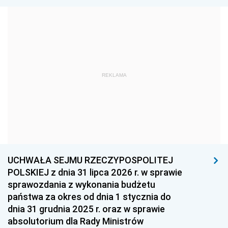
1978
1977
1976
1975
1974
1973
1972
1971
1970
1969
1968
1967
REKLAMA
1966
1965
1964
1963
1962
1961
1960
1959
1958
1957
1956
1955
UCHWAŁA SEJMU RZECZYPOSPOLITEJ
1954
1953
1952
POLSKIEJ z dnia 31 lipca 2026 r. w sprawie
1951
1950
1949
sprawozdania z wykonania budżetu
państwa za okres od dnia 1 stycznia do
1948
1947
1946
dnia 31 grudnia 2025 r. oraz w sprawie
1939
1938
1937
absolutorium dla Rady Ministrów