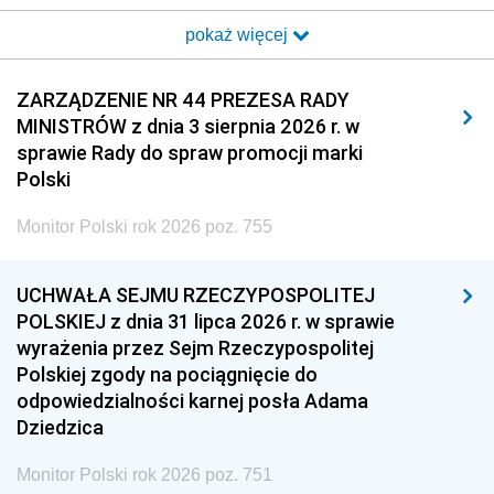
2017
2016
2015
pokaż więcej
2014
2013
2012
2011
2010
2009
ZARZĄDZENIE NR 44 PREZESA RADY
MINISTRÓW z dnia 3 sierpnia 2026 r. w
2008
2007
2006
sprawie Rady do spraw promocji marki
2005
2004
2003
Polski
2002
2001
2000
Monitor Polski rok 2026 poz. 755
1999
1998
1997
UCHWAŁA SEJMU RZECZYPOSPOLITEJ
1996
1995
1994
POLSKIEJ z dnia 31 lipca 2026 r. w sprawie
1993
1992
1991
wyrażenia przez Sejm Rzeczypospolitej
Polskiej zgody na pociągnięcie do
1990
1989
1988
odpowiedzialności karnej posła Adama
1987
1986
1985
Dziedzica
1984
1983
1982
Monitor Polski rok 2026 poz. 751
1981
1980
1979