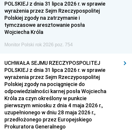
POLSKIEJ z dnia 31 lipca 2026 r. w sprawie
1951
1950
1949
wyrażenia przez Sejm Rzeczypospolitej
Polskiej zgody na zatrzymanie i
1948
1947
1946
tymczasowe aresztowanie posła
1939
1938
1937
Wojciecha Króla
1936
1930
Monitor Polski rok 2026 poz. 754
UCHWAŁA SEJMU RZECZYPOSPOLITEJ
POLSKIEJ z dnia 31 lipca 2026 r. w sprawie
wyrażenia przez Sejm Rzeczypospolitej
Polskiej zgody na pociągnięcie do
odpowiedzialności karnej posła Wojciecha
Króla za czyn określony w punkcie
pierwszym wniosku z dnia 4 maja 2026 r.,
uzupełnionego w dniu 28 maja 2026 r.,
przedłożonego przez Europejskiego
Prokuratora Generalnego