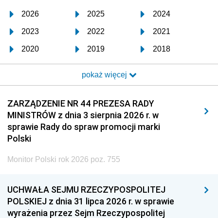
2026
2025
2024
2023
2022
2021
2020
2019
2018
2017
2016
2015
pokaż więcej
2014
2013
2012
2011
2010
2009
ZARZĄDZENIE NR 44 PREZESA RADY
MINISTRÓW z dnia 3 sierpnia 2026 r. w
2008
2007
2006
sprawie Rady do spraw promocji marki
2005
2004
2003
Polski
2002
2001
2000
Monitor Polski rok 2026 poz. 755
1999
1998
1997
UCHWAŁA SEJMU RZECZYPOSPOLITEJ
1996
1995
1994
POLSKIEJ z dnia 31 lipca 2026 r. w sprawie
1993
1992
1991
wyrażenia przez Sejm Rzeczypospolitej