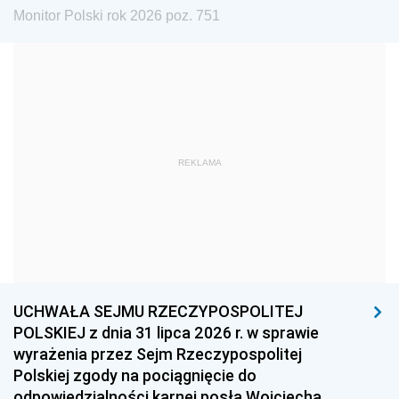
Monitor Polski rok 2026 poz. 751
1981
1980
1979
1978
1977
1976
1975
1974
1973
1972
1971
1970
1969
1968
1967
REKLAMA
1966
1965
1964
1963
1962
1961
1960
1959
1958
1957
1956
1955
UCHWAŁA SEJMU RZECZYPOSPOLITEJ
1954
1953
1952
POLSKIEJ z dnia 31 lipca 2026 r. w sprawie
1951
1950
1949
wyrażenia przez Sejm Rzeczypospolitej
Polskiej zgody na pociągnięcie do
1948
1947
1946
odpowiedzialności karnej posła Wojciecha