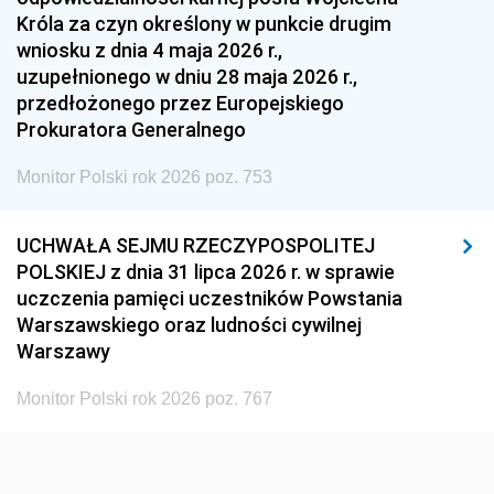
1939
1938
1937
Króla za czyn określony w punkcie drugim
wniosku z dnia 4 maja 2026 r.,
1936
1930
uzupełnionego w dniu 28 maja 2026 r.,
przedłożonego przez Europejskiego
Prokuratora Generalnego
Monitor Polski rok 2026 poz. 753
UCHWAŁA SEJMU RZECZYPOSPOLITEJ
POLSKIEJ z dnia 31 lipca 2026 r. w sprawie
uczczenia pamięci uczestników Powstania
Warszawskiego oraz ludności cywilnej
Warszawy
Monitor Polski rok 2026 poz. 767