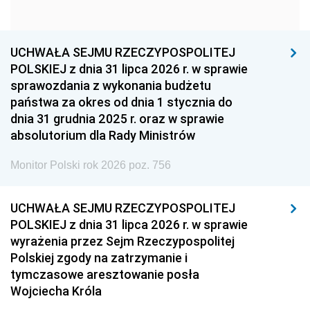
1951
1950
1949
1948
1947
1946
UCHWAŁA SEJMU RZECZYPOSPOLITEJ
1939
1938
1937
POLSKIEJ z dnia 31 lipca 2026 r. w sprawie
sprawozdania z wykonania budżetu
1936
1930
państwa za okres od dnia 1 stycznia do
dnia 31 grudnia 2025 r. oraz w sprawie
absolutorium dla Rady Ministrów
Monitor Polski rok 2026 poz. 756
UCHWAŁA SEJMU RZECZYPOSPOLITEJ
POLSKIEJ z dnia 31 lipca 2026 r. w sprawie
wyrażenia przez Sejm Rzeczypospolitej
Polskiej zgody na zatrzymanie i
tymczasowe aresztowanie posła
Wojciecha Króla