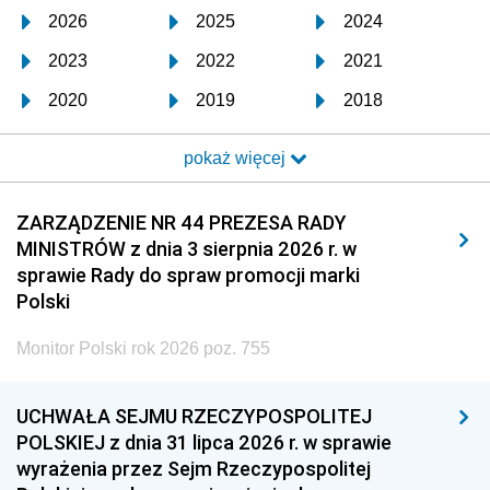
2026
2025
2024
2023
2022
2021
2020
2019
2018
2017
2016
2015
pokaż więcej
2014
2013
2012
2011
2010
2009
ZARZĄDZENIE NR 44 PREZESA RADY
MINISTRÓW z dnia 3 sierpnia 2026 r. w
2008
2007
2006
sprawie Rady do spraw promocji marki
2005
2004
2003
Polski
2002
2001
2000
Monitor Polski rok 2026 poz. 755
1999
1998
1997
UCHWAŁA SEJMU RZECZYPOSPOLITEJ
1996
1995
1994
POLSKIEJ z dnia 31 lipca 2026 r. w sprawie
1993
1992
1991
wyrażenia przez Sejm Rzeczypospolitej