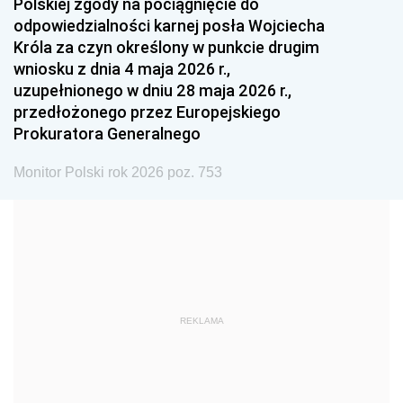
Polskiej zgody na pociągnięcie do
1990
1989
1988
odpowiedzialności karnej posła Wojciecha
1987
1986
1985
Króla za czyn określony w punkcie drugim
wniosku z dnia 4 maja 2026 r.,
1984
1983
1982
uzupełnionego w dniu 28 maja 2026 r.,
1981
1980
1979
przedłożonego przez Europejskiego
Prokuratora Generalnego
1978
1977
1976
1975
1974
1973
Monitor Polski rok 2026 poz. 753
1972
1971
1970
1969
1968
1967
1966
1965
1964
1963
1962
1961
REKLAMA
1960
1959
1958
1957
1956
1955
1954
1953
1952