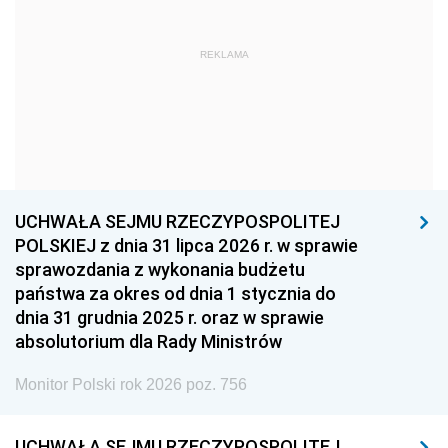
1963
1962
1961
REKLAMA
1960
1959
1958
1957
1956
1955
1954
1953
1952
1951
1950
1949
1948
1947
1946
UCHWAŁA SEJMU RZECZYPOSPOLITEJ
1939
1938
1937
POLSKIEJ z dnia 31 lipca 2026 r. w sprawie
sprawozdania z wykonania budżetu
1936
1930
państwa za okres od dnia 1 stycznia do
dnia 31 grudnia 2025 r. oraz w sprawie
absolutorium dla Rady Ministrów
Monitor Polski rok 2026 poz. 756
UCHWAŁA SEJMU RZECZYPOSPOLITEJ