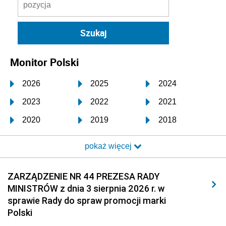
Monitor Polski
2026
2025
2024
2023
2022
2021
2020
2019
2018
2017
2016
2015
pokaż więcej
2014
2013
2012
2011
2010
2009
ZARZĄDZENIE NR 44 PREZESA RADY
MINISTRÓW z dnia 3 sierpnia 2026 r. w
2008
2007
2006
sprawie Rady do spraw promocji marki
2005
2004
2003
Polski