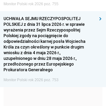
2002
2001
2000
Monitor Polski rok 2026 poz. 755
1999
1998
1997
UCHWAŁA SEJMU RZECZYPOSPOLITEJ
1996
1995
1994
POLSKIEJ z dnia 31 lipca 2026 r. w sprawie
1993
1992
1991
wyrażenia przez Sejm Rzeczypospolitej
Polskiej zgody na pociągnięcie do
1990
1989
1988
odpowiedzialności karnej posła Wojciecha
1987
1986
1985
Króla za czyn określony w punkcie drugim
wniosku z dnia 4 maja 2026 r.,
1984
1983
1982
uzupełnionego w dniu 28 maja 2026 r.,
1981
1980
1979
przedłożonego przez Europejskiego
Prokuratora Generalnego
1978
1977
1976
1975
1974
1973
Monitor Polski rok 2026 poz. 753
1972
1971
1970
1969
1968
1967
1966
1965
1964