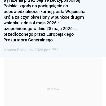
wyrażenia przez Sejm Rzeczypospolitej
Polskiej zgody na pociągnięcie do
1990
1989
1988
odpowiedzialności karnej posła Wojciecha
1987
1986
1985
Króla za czyn określony w punkcie drugim
wniosku z dnia 4 maja 2026 r.,
1984
1983
1982
uzupełnionego w dniu 28 maja 2026 r.,
1981
1980
1979
przedłożonego przez Europejskiego
Prokuratora Generalnego
1978
1977
1976
1975
1974
1973
Monitor Polski rok 2026 poz. 753
1972
1971
1970
1969
1968
1967
1966
1965
1964
1963
1962
1961
REKLAMA
1960
1959
1958
1957
1956
1955