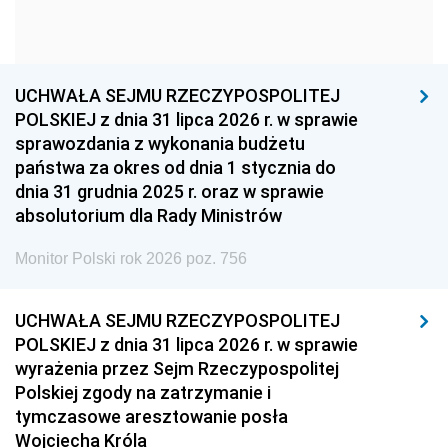
1954
1953
1952
1951
1950
1949
1948
1947
1946
UCHWAŁA SEJMU RZECZYPOSPOLITEJ
1939
1938
1937
POLSKIEJ z dnia 31 lipca 2026 r. w sprawie
sprawozdania z wykonania budżetu
1936
1930
państwa za okres od dnia 1 stycznia do
dnia 31 grudnia 2025 r. oraz w sprawie
absolutorium dla Rady Ministrów
Monitor Polski rok 2026 poz. 756
UCHWAŁA SEJMU RZECZYPOSPOLITEJ
POLSKIEJ z dnia 31 lipca 2026 r. w sprawie
wyrażenia przez Sejm Rzeczypospolitej
Polskiej zgody na zatrzymanie i
tymczasowe aresztowanie posła
Wojciecha Króla