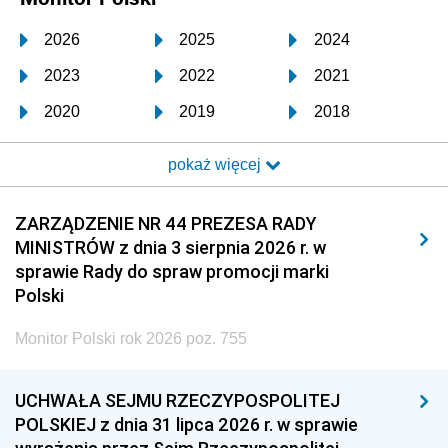
2026
2025
2024
2023
2022
2021
2020
2019
2018
2017
2016
2015
pokaż więcej
2014
2013
2012
2011
2010
2009
ZARZĄDZENIE NR 44 PREZESA RADY
MINISTRÓW z dnia 3 sierpnia 2026 r. w
2008
2007
2006
sprawie Rady do spraw promocji marki
2005
2004
2003
Polski
2002
2001
2000
Monitor Polski rok 2026 poz. 755
1999
1998
1997
UCHWAŁA SEJMU RZECZYPOSPOLITEJ
1996
1995
1994
POLSKIEJ z dnia 31 lipca 2026 r. w sprawie
1993
1992
1991