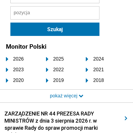
Monitor Polski
2026
2025
2024
2023
2022
2021
2020
2019
2018
2017
2016
2015
pokaż więcej
2014
2013
2012
2011
2010
2009
ZARZĄDZENIE NR 44 PREZESA RADY
MINISTRÓW z dnia 3 sierpnia 2026 r. w
2008
2007
2006
sprawie Rady do spraw promocji marki