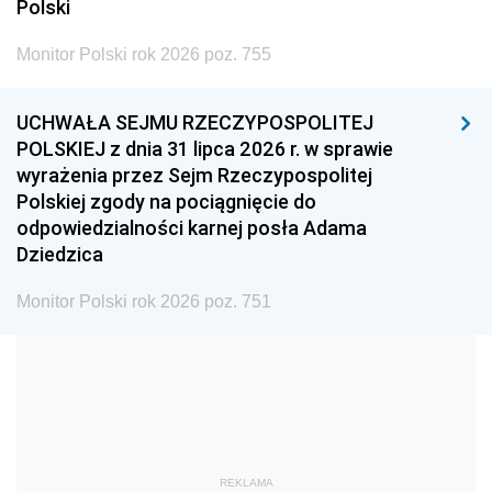
2005
2004
2003
Polski
2002
2001
2000
Monitor Polski rok 2026 poz. 755
1999
1998
1997
UCHWAŁA SEJMU RZECZYPOSPOLITEJ
1996
1995
1994
POLSKIEJ z dnia 31 lipca 2026 r. w sprawie
1993
1992
1991
wyrażenia przez Sejm Rzeczypospolitej
Polskiej zgody na pociągnięcie do
1990
1989
1988
odpowiedzialności karnej posła Adama
1987
1986
1985
Dziedzica
1984
1983
1982
Monitor Polski rok 2026 poz. 751
1981
1980
1979
1978
1977
1976
1975
1974
1973
1972
1971
1970
1969
1968
1967
REKLAMA