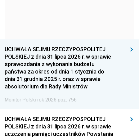
1966
1965
1964
1963
1962
1961
1960
1959
1958
1957
1956
1955
UCHWAŁA SEJMU RZECZYPOSPOLITEJ
1954
1953
1952
POLSKIEJ z dnia 31 lipca 2026 r. w sprawie
1951
1950
1949
sprawozdania z wykonania budżetu
państwa za okres od dnia 1 stycznia do
1948
1947
1946
dnia 31 grudnia 2025 r. oraz w sprawie
1939
1938
1937
absolutorium dla Rady Ministrów
1936
1930
Monitor Polski rok 2026 poz. 756
UCHWAŁA SEJMU RZECZYPOSPOLITEJ
POLSKIEJ z dnia 31 lipca 2026 r. w sprawie
uczczenia pamięci uczestników Powstania