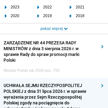
2023
2022
2021
2020
2019
2018
2017
2016
2015
pokaż więcej
2014
2013
2012
2011
2010
2009
ZARZĄDZENIE NR 44 PREZESA RADY
MINISTRÓW z dnia 3 sierpnia 2026 r. w
2008
2007
2006
sprawie Rady do spraw promocji marki
2005
2004
2003
Polski
2002
2001
2000
Monitor Polski rok 2026 poz. 755
1999
1998
1997
UCHWAŁA SEJMU RZECZYPOSPOLITEJ
1996
1995
1994
POLSKIEJ z dnia 31 lipca 2026 r. w sprawie
1993
1992
1991
wyrażenia przez Sejm Rzeczypospolitej
Polskiej zgody na pociągnięcie do
1990
1989
1988