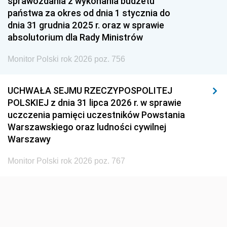
sprawozdania z wykonania budżetu
państwa za okres od dnia 1 stycznia do
1948
1947
1946
dnia 31 grudnia 2025 r. oraz w sprawie
1939
1938
1937
absolutorium dla Rady Ministrów
1936
1930
Monitor Polski rok 2026 poz. 756
UCHWAŁA SEJMU RZECZYPOSPOLITEJ
POLSKIEJ z dnia 31 lipca 2026 r. w sprawie
uczczenia pamięci uczestników Powstania
Warszawskiego oraz ludności cywilnej
Warszawy
Monitor Polski rok 2026 poz. 767